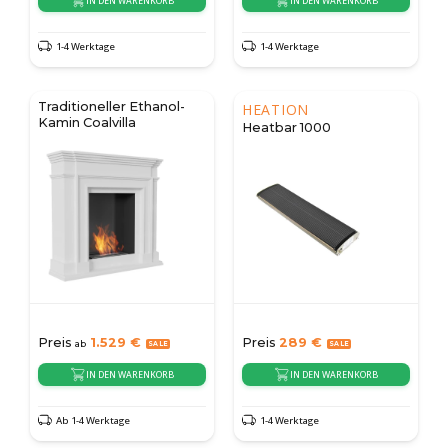
IN DEN WARENKORB
IN DEN WARENKORB
1-4 Werktage
1-4 Werktage
Traditioneller Ethanol-
HEATION
Kamin Coalvilla
Heatbar 1000
Preis
1.529
€
Preis
289
€
ab
IN DEN WARENKORB
IN DEN WARENKORB
Ab 1-4 Werktage
1-4 Werktage