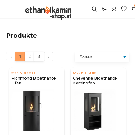
Produkte
‹
›
1
2
3
SCANDIFLAMES
SCANDIFLAMES
Richmond Bioethanol-
Cheyenne Bioethanol-
Ofen
Kaminofen