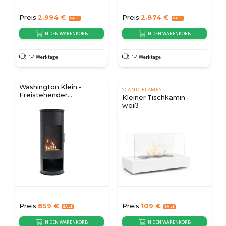
Preis
2.994
€
Preis
2.874
€
IN DEN WARENKORB
IN DEN WARENKORB
1-4 Werktage
1-4 Werktage
Washington Klein -
SCANDIFLAMES
Freistehender
Kleiner Tischkamin -
Bioethanol-Ofen
weiß
Preis
859
€
Preis
109
€
IN DEN WARENKORB
IN DEN WARENKORB