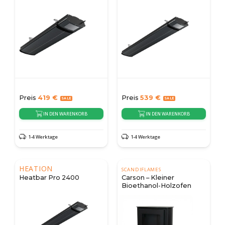
Preis
419
€
Preis
539
€
IN DEN WARENKORB
IN DEN WARENKORB
1-4 Werktage
1-4 Werktage
HEATION
SCANDIFLAMES
Heatbar Pro 2400
Carson – Kleiner
Bioethanol-Holzofen