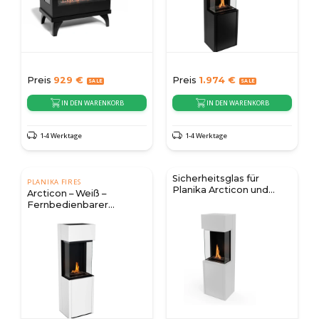
Preis
929
€
Preis
1.974
€
IN DEN WARENKORB
IN DEN WARENKORB
1-4 Werktage
1-4 Werktage
Sicherheitsglas für
PLANIKA FIRES
Planika Arcticon und
Arcticon – Weiß –
Polaris
Fernbedienbarer
Bioethanol-Kamin