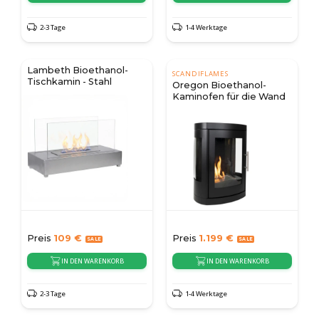
2-3 Tage
1-4 Werktage
Lambeth Bioethanol-
SCANDIFLAMES
Tischkamin - Stahl
Oregon Bioethanol-
Kaminofen für die Wand
Preis
109
€
Preis
1.199
€
IN DEN WARENKORB
IN DEN WARENKORB
2-3 Tage
1-4 Werktage