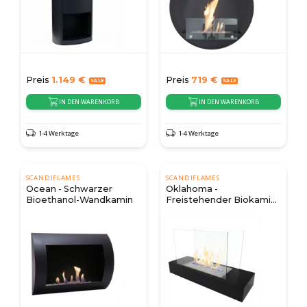
Preis
1.149
€
Preis
719
€
IN DEN WARENKORB
IN DEN WARENKORB
1-4 Werktage
1-4 Werktage
SCANDIFLAMES
SCANDIFLAMES
Ocean - Schwarzer
Oklahoma -
Bioethanol-Wandkamin
Freistehender Biokamin
- schwarz