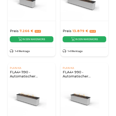
Preis
7.266
€
Preis
13.879
€
IN DEN WARENKORB
IN DEN WARENKORB
1-4 Werktage
1-4 Werktage
PLANIKA
PLANIKA
FLA4+ 1190 -
FLA4+ 990 -
Automatischer
Automatischer
Bioethanol Brenner
Bioethanol Brenner