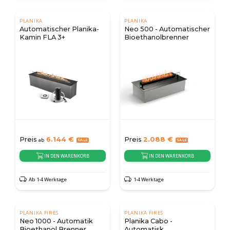
PLANIKA
PLANIKA
Automatischer Planika-
Neo 500 - Automatischer
Kamin FLA 3+
Bioethanolbrenner
Preis
6.144
€
Preis
2.088
€
ab
IN DEN WARENKORB
IN DEN WARENKORB
Ab 1-4 Werktage
1-4 Werktage
PLANIKA FIRES
PLANIKA FIRES
Neo 1000 - Automatik
Planika Cabo -
Bioethanol Brenner
Automatisk