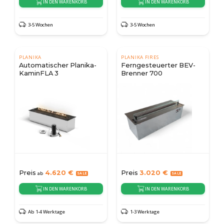
IN DEN WARENKORB
IN DEN WARENKORB
3-5 Wochen
3-5 Wochen
PLANIKA
PLANIKA FIRES
Automatischer Planika-
Ferngesteuerter BEV-
KaminFLA 3
Brenner 700
Preis
4.620
€
Preis
3.020
€
ab
IN DEN WARENKORB
IN DEN WARENKORB
Ab 1-4 Werktage
1-3 Werktage