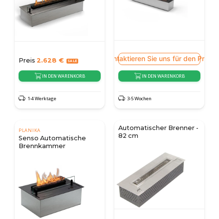
Kontaktieren Sie uns für den Preis
Preis
2.628
€
IN DEN WARENKORB
IN DEN WARENKORB
1-4 Werktage
3-5 Wochen
Automatischer Brenner -
PLANIKA
82 cm
Senso Automatische
Brennkammer