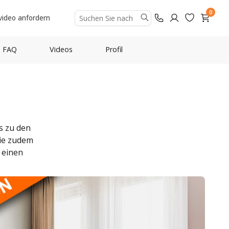
0
video anfordern
FAQ
Videos
Profil
s zu den
Sie zudem
 einen