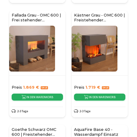
Fallada Grau - OMC 600 |
Kästner Grau - OMC 600 |
Frei stehender
Freistehender
Wasserdampfkamin
Wasserdampf Kamin
Preis
1.869
€
Preis
1.719
€
IN DEN WARENKORB
IN DEN WARENKORB
2-3 Tage
2-3 Tage
Goethe Schwarz OMC
AquaFire Base 40 -
600 | Freistehender
Wasserdampf Einsatz