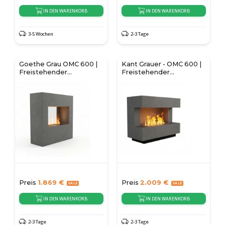
IN DEN WARENKORB
IN DEN WARENKORB
3-5 Wochen
2-3 Tage
Goethe Grau OMC 600 |
Kant Grauer - OMC 600 |
Freistehender
Freistehender
Wassernebel Kamin
Wasserdampf-Kamin
Preis
1.869
€
Preis
2.009
€
IN DEN WARENKORB
IN DEN WARENKORB
2-3 Tage
2-3 Tage