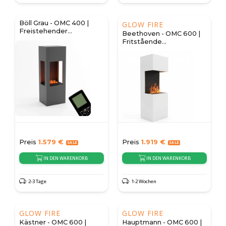
Böll Grau - OMC 400 |
GLOW FIRE
Freistehender
Beethoven - OMC 600 |
Wasserdampfkamin
Fritstående
vanddamppejs
Preis
1.579
€
Preis
1.919
€
IN DEN WARENKORB
IN DEN WARENKORB
2-3 Tage
1-2 Wochen
GLOW FIRE
GLOW FIRE
Kästner - OMC 600 |
Hauptmann - OMC 600 |