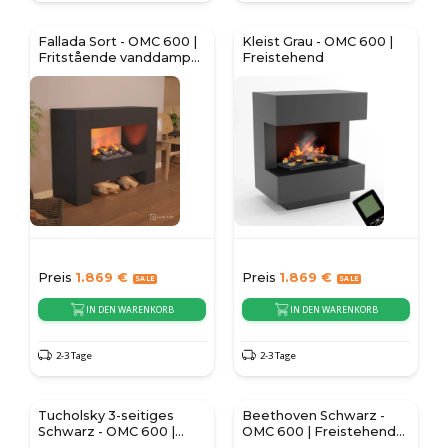
Fallada Sort - OMC 600 |
Kleist Grau - OMC 600 |
Fritstående vanddamp
Freistehend
pejs
Preis
1.869
€
Preis
1.869
€
IN DEN WARENKORB
IN DEN WARENKORB
2-3 Tage
2-3 Tage
Tucholsky 3-seitiges
Beethoven Schwarz -
Schwarz - OMC 600 |
OMC 600 | Freistehender
Freistehend
Wasserdampfkamin