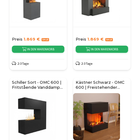
Preis
1.869
€
Preis
1.869
€
IN DEN WARENKORB
IN DEN WARENKORB
2-3 Tage
2-3 Tage
Schiller Sort - OMC 600 |
Kästner Schwarz - OMC
Fritstående Vanddamp
600 | Freistehender
Pejs
Wasserdampf-Kamin