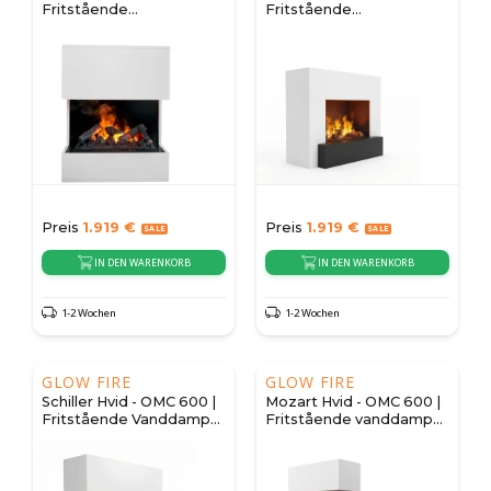
Fritstående
Fritstående
vanddamppejs
vanddamppejs
Preis
1.919
€
Preis
1.919
€
IN DEN WARENKORB
IN DEN WARENKORB
1-2 Wochen
1-2 Wochen
GLOW FIRE
GLOW FIRE
Schiller Hvid - OMC 600 |
Mozart Hvid - OMC 600 |
Fritstående Vanddamp
Fritstående vanddamp
Pejs
pejs