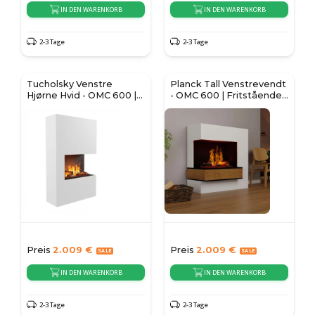
IN DEN WARENKORB
IN DEN WARENKORB
2-3 Tage
2-3 Tage
Tucholsky Venstre
Planck Tall Venstrevendt
Hjørne Hvid - OMC 600 |
- OMC 600 | Fritstående
Fritstående
vanddamppejs
Preis
2.009
€
Preis
2.009
€
IN DEN WARENKORB
IN DEN WARENKORB
2-3 Tage
2-3 Tage