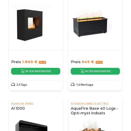
Wasserdampf-Kamin
Preis
1.869
€
Preis
949
€
IN DEN WARENKORB
IN DEN WARENKORB
2-3 Tage
1-4 Werktage
PLANIKA FIRES
SCANDIFLAMES ELECTRIC
AI 1000
AquaFire Base 40 Logs -
Opti-myst indsats