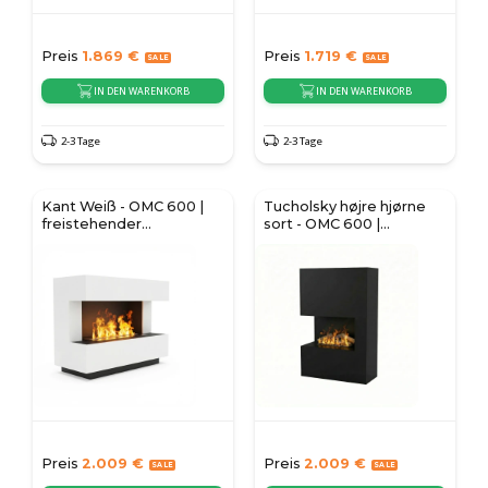
Preis
1.869
€
Preis
1.719
€
IN DEN WARENKORB
IN DEN WARENKORB
2-3 Tage
2-3 Tage
Kant Weiß - OMC 600 |
Tucholsky højre hjørne
freistehender
sort - OMC 600 |
Wasserdampfkamin
fritstående vanddamp
pejs
Preis
2.009
€
Preis
2.009
€