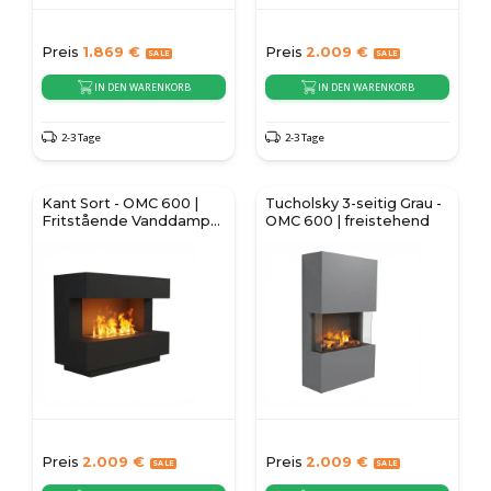
Preis
1.869
€
Preis
2.009
€
IN DEN WARENKORB
IN DEN WARENKORB
2-3 Tage
2-3 Tage
Kant Sort - OMC 600 |
Tucholsky 3-seitig Grau -
Fritstående Vanddamp
OMC 600 | freistehend
Pejs
Preis
2.009
€
Preis
2.009
€