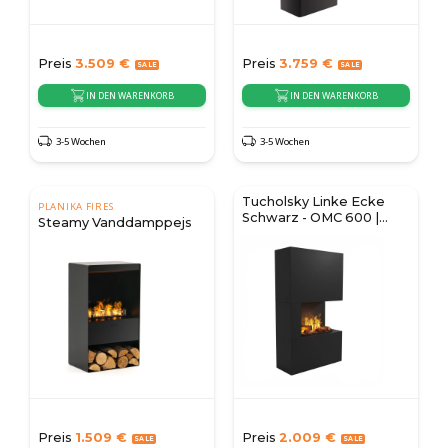
Preis
3.509
€
Preis
3.759
€
IN DEN WARENKORB
IN DEN WARENKORB
3-5 Wochen
3-5 Wochen
Tucholsky Linke Ecke
PLANIKA FIRES
Schwarz - OMC 600 |
Steamy Vanddamppejs
Bodenstehend
Preis
1.509
€
Preis
2.009
€