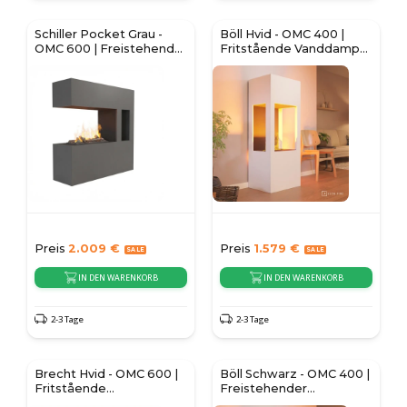
Schiller Pocket Grau -
Böll Hvid - OMC 400 |
OMC 600 | Freistehender
Fritstående Vanddamp
Wassernebel-Kamin
Pejs
Preis
2.009
€
Preis
1.579
€
IN DEN WARENKORB
IN DEN WARENKORB
2-3 Tage
2-3 Tage
Brecht Hvid - OMC 600 |
Böll Schwarz - OMC 400 |
Fritstående
Freistehender
vanddamppejs
Wassernebel-Kamin