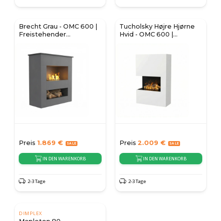
Brecht Grau - OMC 600 |
Tucholsky Højre Hjørne
Freistehender
Hvid - OMC 600 |
Wasserdampfkamin
Fritstående
Vanddamppejs
Preis
1.869
€
Preis
2.009
€
IN DEN WARENKORB
IN DEN WARENKORB
2-3 Tage
2-3 Tage
DIMPLEX