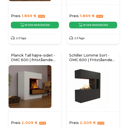
Preis
1.869
€
Preis
1.869
€
IN DEN WARENKORB
IN DEN WARENKORB
2-3 Tage
2-3 Tage
Planck Tall højre-sidet -
Schiller Lomme Sort -
OMC 600 | fritstående
OMC 600 | Fritstående
vanddamp pejs
Vanddamp Pejs
Preis
2.009
€
Preis
2.009
€