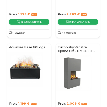
Preis
1.579
€
Preis
2.269
€
IN DEN WARENKORB
IN DEN WARENKORB
1-2 Wochen
1-4 Werktage
AquaFire Base 60Logs
Tucholsky Venstre
Hjørne Grå - OMC 600 |
Fritstående
Preis
1.199
€
Preis
2.009
€