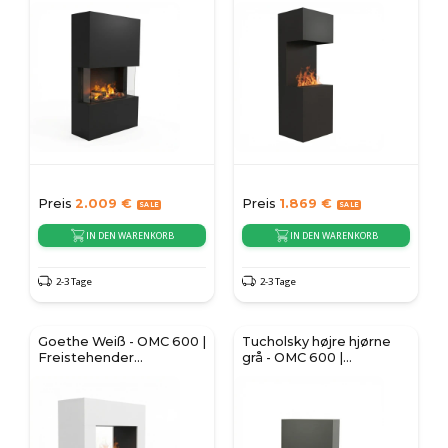
Preis
2.009
€
Preis
1.869
€
IN DEN WARENKORB
IN DEN WARENKORB
2-3 Tage
2-3 Tage
Goethe Weiß - OMC 600 |
Tucholsky højre hjørne
Freistehender
grå - OMC 600 |
Wasserdampf-Kamin
fritstående
vanddamppejs