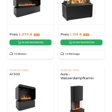
Preis
5.079
€
Preis
1.139
€
IN DEN WARENKORB
IN DEN WARENKORB
3-5 Wochen
1-4 Werktage
PLANIKA FIRES
PLANIKA FIRES
AI 500
Aura –
Wasserdampfkamin