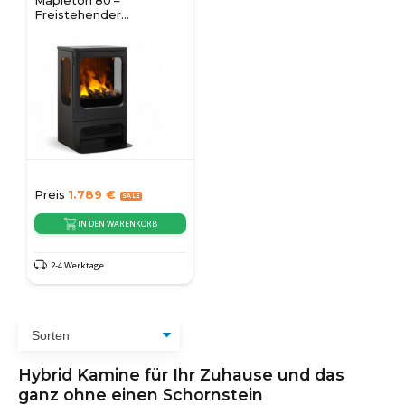
Mapleton 80 –
Freistehender
Wasserdampfkamin aus
Gusseisen
Preis
1.789
€
IN DEN WARENKORB
2-4 Werktage
Hybrid Kamine für Ihr Zuhause und das
ganz ohne einen Schornstein