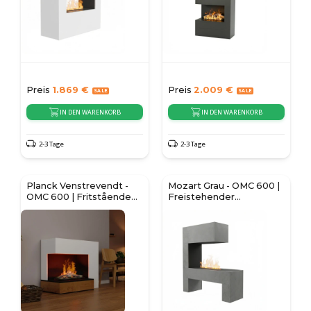
Preis
1.869
€
Preis
2.009
€
IN DEN WARENKORB
IN DEN WARENKORB
2-3 Tage
2-3 Tage
Planck Venstrevendt -
Mozart Grau - OMC 600 |
OMC 600 | Fritstående
Freistehender
vanddampepejs
Wasserdampfkamin