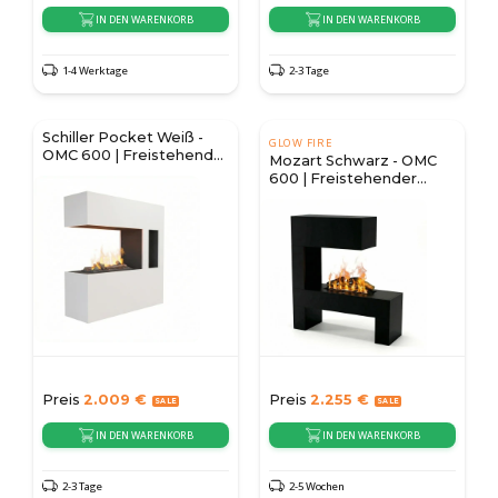
IN DEN WARENKORB
IN DEN WARENKORB
1-4 Werktage
2-3 Tage
Schiller Pocket Weiß -
GLOW FIRE
OMC 600 | Freistehender
Mozart Schwarz - OMC
Wasserdampf Kamin
600 | Freistehender
Wasserdampfkamin
Preis
2.009
€
Preis
2.255
€
IN DEN WARENKORB
IN DEN WARENKORB
2-3 Tage
2-5 Wochen