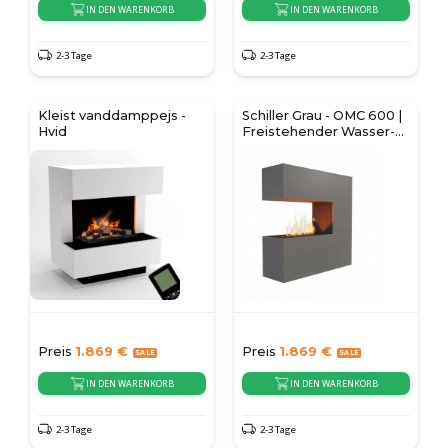
IN DEN WARENKORB
IN DEN WARENKORB
2-3 Tage
2-3 Tage
Kleist vanddamppejs -
Schiller Grau - OMC 600 |
Hvid
Freistehender Wasser-
Dampf-Kamin
Preis
1.869
€
Preis
1.869
€
IN DEN WARENKORB
IN DEN WARENKORB
2-3 Tage
2-3 Tage