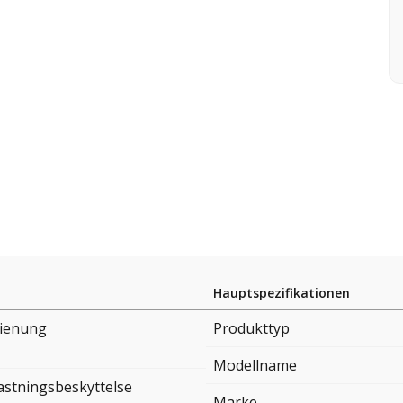
Hauptspezifikationen
ienung
Produkttyp
Modellname
astningsbeskyttelse
Marke