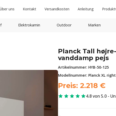
Über uns
Kontakt
Versandkosten
Anleitung
Produkt
f
Elektrokamin
Outdoor
Marken
Planck Tall højre
vanddamp pejs
Artikelnummer:
HYB-50-125
Modellnummer: Planck XL right
Preis:
2.218
€
4.8 von 5.0 - U