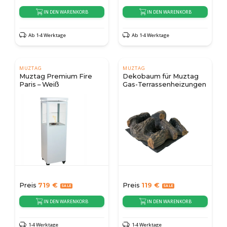
IN DEN WARENKORB
IN DEN WARENKORB
Ab 1-4 Werktage
Ab 1-4 Werktage
MUZTAG
MUZTAG
Muztag Premium Fire
Dekobaum für Muztag
Paris – Weiß
Gas-Terrassenheizungen
Preis
719
€
Preis
119
€
IN DEN WARENKORB
IN DEN WARENKORB
1-4 Werktage
1-4 Werktage