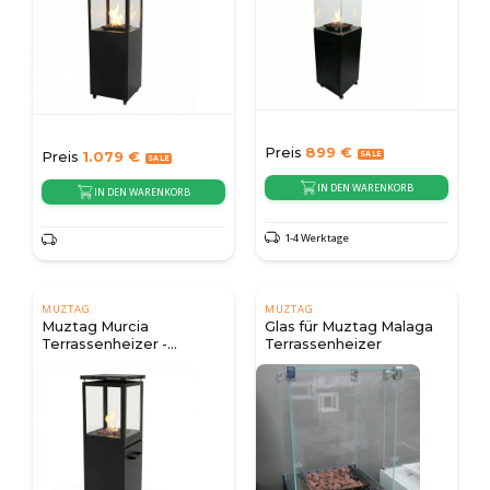
Preis
899
€
Preis
1.079
€
IN DEN WARENKORB
IN DEN WARENKORB
1-4 Werktage
MUZTAG
MUZTAG
Muztag Murcia
Glas für Muztag Malaga
Terrassenheizer -
Terrassenheizer
Schwarz