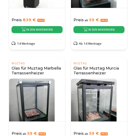
Preis
839
€
Preis
59
€
ab
IN DEN WARENKORB
IN DEN WARENKORB
1-4 Werktage
Ab 1-4 Werktage
MUZTAG
MUZTAG
Glas für Muztag Marbella
Glas für Muztag Murcia
Terrassenheizer
Terrassenheizer
Preis
59
€
Preis
59
€
ab
ab