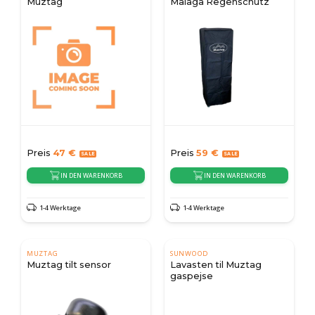
Muztag
Malaga Regenschutz
Preis
47
€
Preis
59
€
IN DEN WARENKORB
IN DEN WARENKORB
1-4 Werktage
1-4 Werktage
MUZTAG
SUNWOOD
Muztag tilt sensor
Lavasten til Muztag
gaspejse