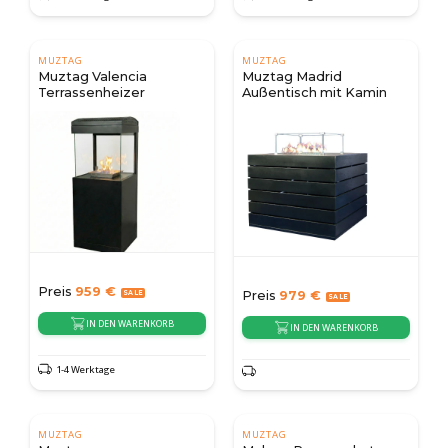
MUZTAG
MUZTAG
Muztag Valencia
Muztag Madrid
Terrassenheizer
Außentisch mit Kamin
Preis
959
€
Preis
979
€
IN DEN WARENKORB
IN DEN WARENKORB
1-4 Werktage
MUZTAG
MUZTAG