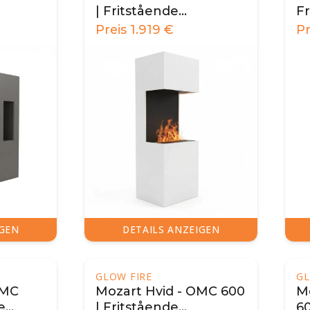
| Fritstående
F
vanddamppejs
v
amin
Preis
1.919
€
P
IGEN
DETAILS ANZEIGEN
GLOW FIRE
GL
OMC
Mozart Hvid - OMC 600
M
e
| Fritstående
60