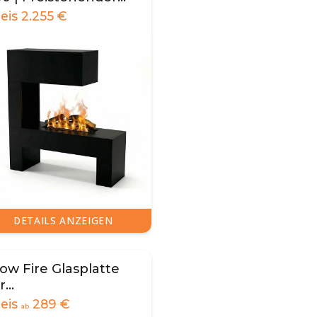
asserdampfkamin
reis
2.255
€
DETAILS ANZEIGEN
ow Fire Glasplatte
r
asserdampfkamine
reis
289
€
ab