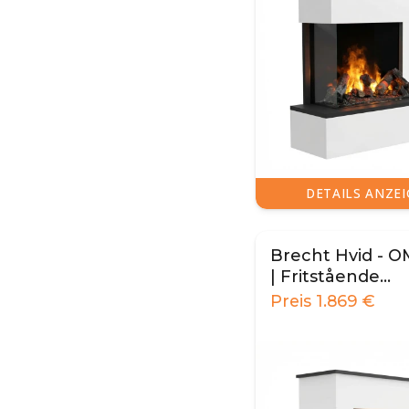
DETAILS ANZE
Brecht Hvid - 
| Fritstående
vanddamppejs
Preis
1.869
€