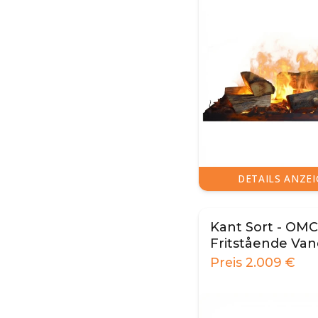
DETAILS ANZE
Kant Sort - OMC
Fritstående V
Pejs
Preis
2.009
€