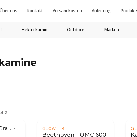
Über uns
Kontakt
Versandkosten
Anleitung
Produkt
f
Elektrokamin
Outdoor
Marken
fkamine
of 2
Grau -
GLOW FIRE
GL
Beethoven - OMC 600
K