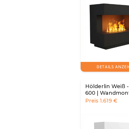
DETAILS ANZE
Hölderlin Weiß 
600 | Wandmont
Wasserdampfk
Preis
1.619
€