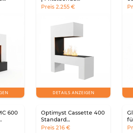
vanddamp pejs
W
Preis
2.255
€
P
IGEN
DETAILS ANZEIGEN
MC 600
Optimyst Cassette 400
Gl
Standard
fü
amin
Dekorationssæt
W
Preis
216
€
P