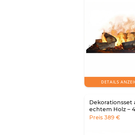
DETAILS ANZE
Dekorationsset 
echtem Holz – 
für Cassette 40
Preis
389
€