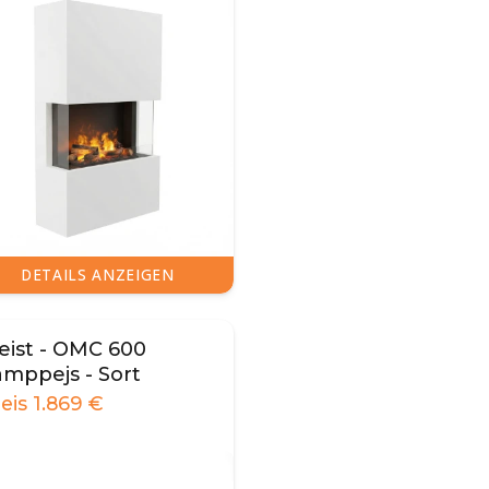
DETAILS ANZEIGEN
eist - OMC 600
amppejs - Sort
reis
1.869
€