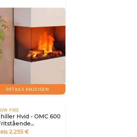
DETAILS ANZEIGEN
OW FIRE
hiller Hvid - OMC 600
Fritstående
anddamp Pejs
reis
2.255
€