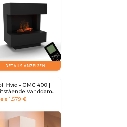
DETAILS ANZEIGEN
ll Hvid - OMC 400 |
ritstående Vanddamp
js
reis
1.579
€