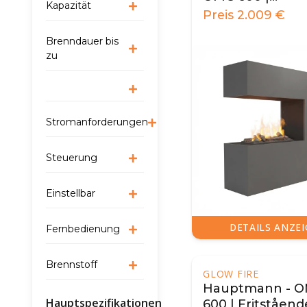
Kapazität
Freistehender
Preis
2.009
€
Wassernebel-K
Brenndauer bis
zu
Stromanforderungen
Steuerung
Einstellbar
DETAILS ANZE
Fernbedienung
Brennstoff
GLOW FIRE
Hauptmann - 
Hauptspezifikationen
600 | Fritståend