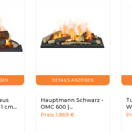
IGEN
DETAILS ANZEIGEN
aus
Hauptmann Schwarz -
Tu
41 cm
OMC 600 |
W
0/600
Freistehender
F
Preis
1.869
€
P
Wassernebel Kamin