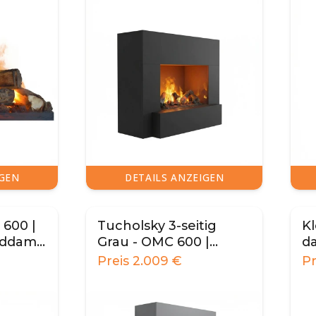
IGEN
DETAILS ANZEIGEN
 600 |
Tucholsky 3-seitig
Kl
anddamp
Grau - OMC 600 |
d
freistehend
Preis
2.009
€
P