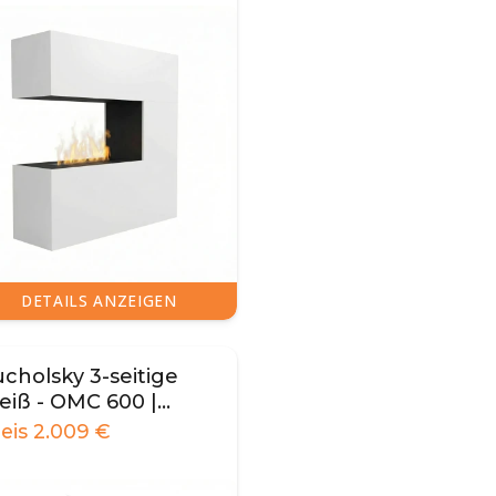
DETAILS ANZEIGEN
cholsky 3-seitige
eiß - OMC 600 |
reistehend
reis
2.009
€