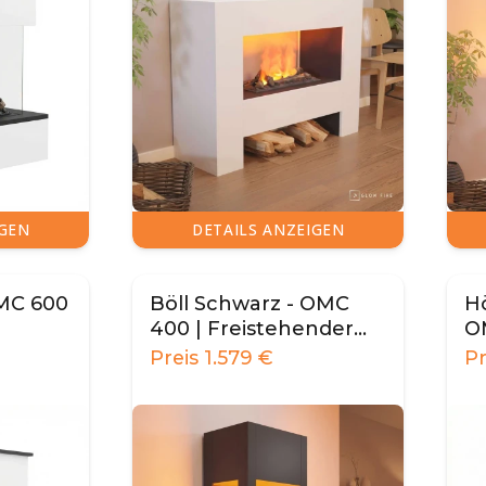
IGEN
DETAILS ANZEIGEN
OMC 600
Böll Schwarz - OMC
Hö
400 | Freistehender
O
Wassernebel-Kamin
W
Preis
1.579
€
P
W