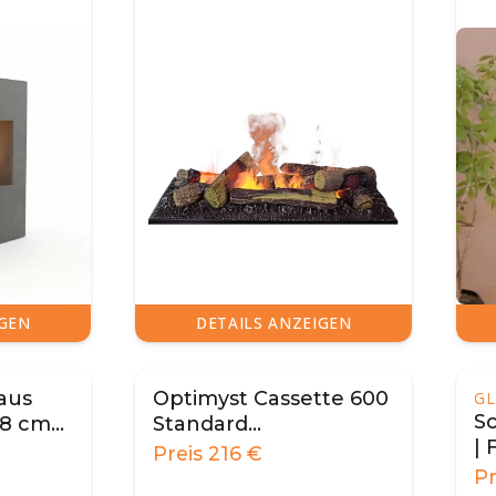
IGEN
DETAILS ANZEIGEN
aus
Optimyst Cassette 600
GL
Sc
58 cm
Standard
| 
0/600
Dekorationssæt
Preis
216
€
V
P