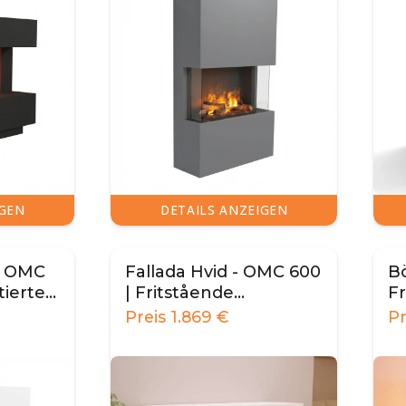
IGEN
DETAILS ANZEIGEN
- OMC
Fallada Hvid - OMC 600
Bö
ierter
| Fritstående
F
amin
vanddamppejs
Pe
Preis
1.869
€
P