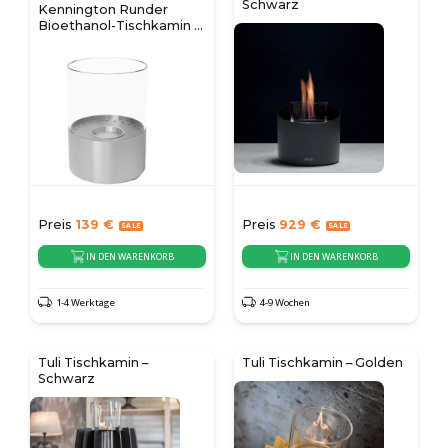
Schwarz
Kennington Runder
Bioethanol-Tischkamin –
Stahl
Preis
139
€
Preis
929
€
IN DEN WARENKORB
IN DEN WARENKORB
1-4 Werktage
4-9 Wochen
Tuli Tischkamin –
Tuli Tischkamin – Golden
Schwarz