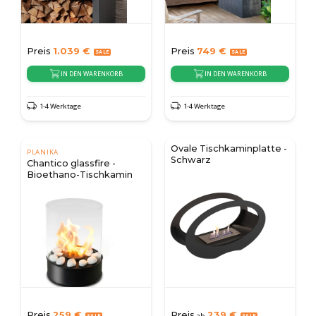
Preis
1.039
€
Preis
749
€
IN DEN WARENKORB
IN DEN WARENKORB
1-4 Werktage
1-4 Werktage
Ovale Tischkaminplatte -
PLANIKA
Schwarz
Chantico glassfire -
Bioethano-Tischkamin
Preis
259
€
Preis
239
€
ab