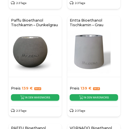
2-3 Tage
2-3 Tage
Paffu Bioethanol
Entta Bioethanol
Tischkamin – Dunkelgrau
Tischkamin – Grau
Preis
139
€
Preis
139
€
IN DEN WARENKORB
IN DEN WARENKORB
2-3 Tage
2-3 Tage
PAFFU Bioethanol
VORNADO Bioethanol