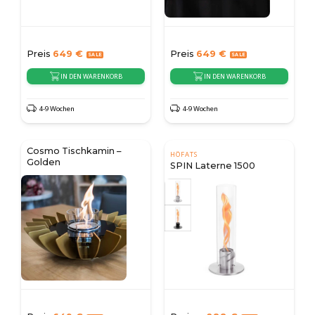
Preis
649
€
Preis
649
€
IN DEN WARENKORB
IN DEN WARENKORB
4-9 Wochen
4-9 Wochen
Cosmo Tischkamin –
HÖFATS
Golden
SPIN Laterne 1500