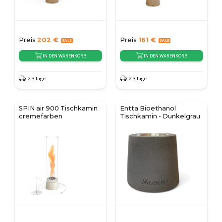
Preis
202
€
Preis
161
€
IN DEN WARENKORB
IN DEN WARENKORB
2-3 Tage
2-3 Tage
SPIN air 900 Tischkamin
Entta Bioethanol
cremefarben
Tischkamin - Dunkelgrau