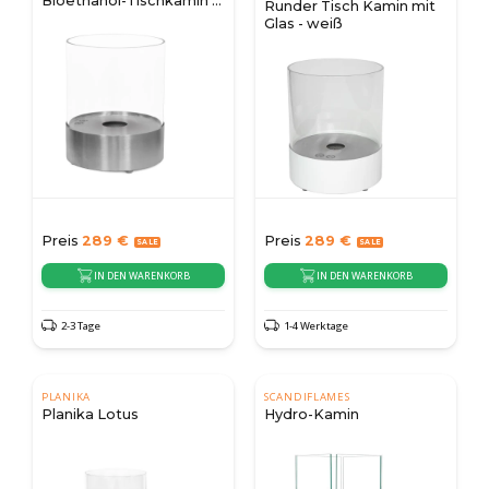
Bioethanol-Tischkamin -
Runder Tisch Kamin mit
Stahl
Glas - weiß
Preis
289
€
Preis
289
€
IN DEN WARENKORB
IN DEN WARENKORB
2-3 Tage
1-4 Werktage
PLANIKA
SCANDIFLAMES
Planika Lotus
Hydro-Kamin