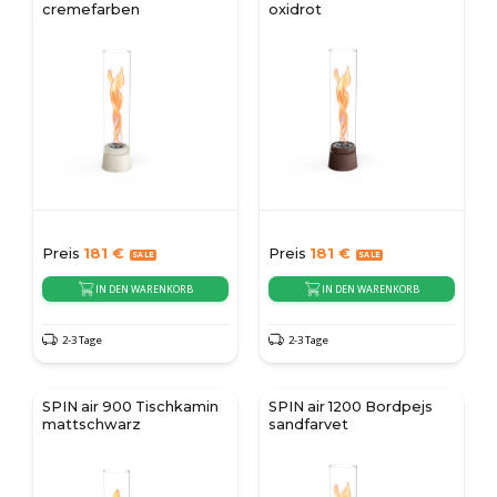
cremefarben
oxidrot
Preis
181
€
Preis
181
€
IN DEN WARENKORB
IN DEN WARENKORB
2-3 Tage
2-3 Tage
SPIN air 900 Tischkamin
SPIN air 1200 Bordpejs
mattschwarz
sandfarvet