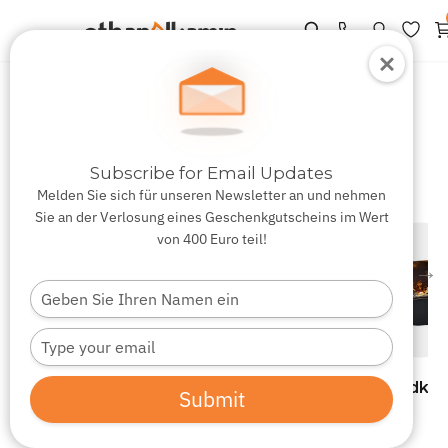
›
Produkte
Wasserdampf Kamine
Wasserdampf Kamine
Subscribe for Email Updates
Melden Sie sich für unseren Newsletter an und nehmen
Sie an der Verlosung eines Geschenkgutscheins im Wert
von 400 Euro teil!
→
Type
your
name
Type
your
email
Einbaukamine
Freistehende
Wandkam
Submit