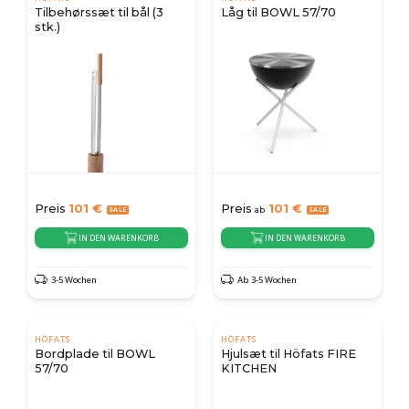
Tilbehørssæt til bål (3
Låg til BOWL 57/70
stk.)
Preis
101
€
Preis
101
€
ab
IN DEN WARENKORB
IN DEN WARENKORB
3-5 Wochen
Ab 3-5 Wochen
HÖFATS
HÖFATS
Bordplade til BOWL
Hjulsæt til Höfats FIRE
57/70
KITCHEN