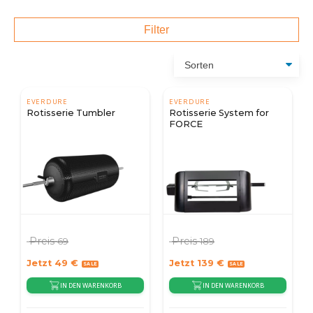
Filter
EVERDURE
EVERDURE
Rotisserie Tumbler
Rotisserie System for
FORCE
Preis
Preis
69
189
Jetzt
49
€
Jetzt
139
€
IN DEN WARENKORB
IN DEN WARENKORB