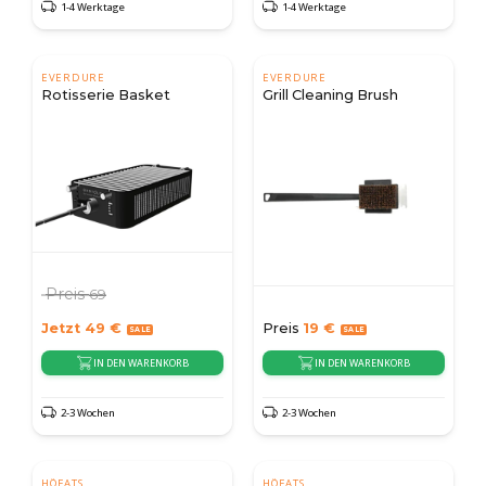
1-4 Werktage
1-4 Werktage
EVERDURE
EVERDURE
Rotisserie Basket
Grill Cleaning Brush
Preis
69
Jetzt
49
€
Preis
19
€
IN DEN WARENKORB
IN DEN WARENKORB
2-3 Wochen
2-3 Wochen
HÖFATS
HÖFATS