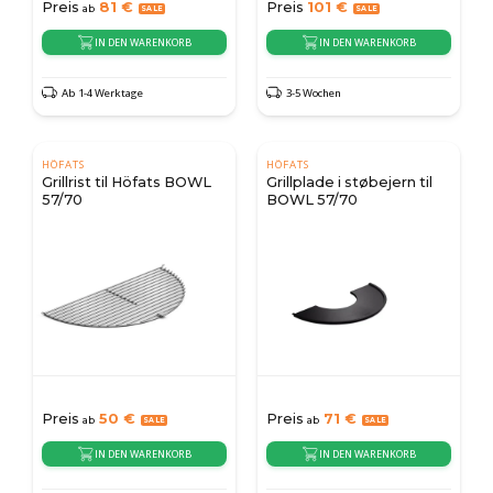
Preis
81
€
Preis
101
€
ab
IN DEN WARENKORB
IN DEN WARENKORB
Ab 1-4 Werktage
3-5 Wochen
HÖFATS
HÖFATS
Grillrist til Höfats BOWL
Grillplade i støbejern til
57/70
BOWL 57/70
Preis
50
€
Preis
71
€
ab
ab
IN DEN WARENKORB
IN DEN WARENKORB