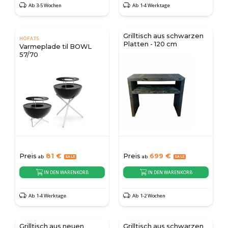
Ab 3-5 Wochen
Ab 1-4 Werktage
Grilltisch aus schwarzen
HÖFATS
Platten - 120 cm
Varmeplade til BOWL
57/70
Preis
81
€
Preis
699
€
ab
ab
IN DEN WARENKORB
IN DEN WARENKORB
Ab 1-4 Werktage
Ab 1-2 Wochen
Grilltisch aus neuen
Grilltisch aus schwarzen