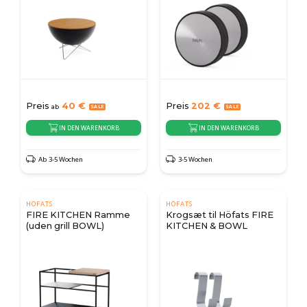
Preis
40
€
Preis
202
€
ab
IN DEN WARENKORB
IN DEN WARENKORB
Ab 3-5 Wochen
3-5 Wochen
HÖFATS
HÖFATS
FIRE KITCHEN Ramme
Krogsæt til Höfats FIRE
(uden grill BOWL)
KITCHEN & BOWL