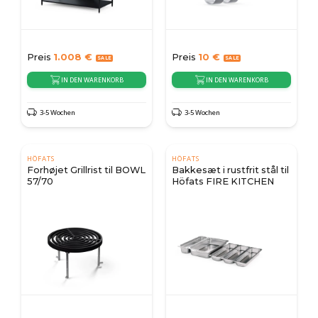
Preis
1.008
€
Preis
10
€
IN DEN WARENKORB
IN DEN WARENKORB
3-5 Wochen
3-5 Wochen
HÖFATS
HÖFATS
Forhøjet Grillrist til BOWL
Bakkesæt i rustfrit stål til
57/70
Höfats FIRE KITCHEN