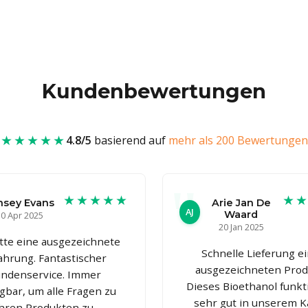
Kundenbewertungen
★★★★★
4.8/5
basierend auf
mehr als 200 Bewertungen
★★★★★
★
nsey Evans
Arie Jan De
AJ
Waard
0 Apr 2025
20 Jan 2025
atte eine ausgezeichnete
Schnelle Lieferung e
ahrung. Fantastischer
ausgezeichneten Prod
ndenservice. Immer
Dieses Bioethanol funkt
gbar, um alle Fragen zu
sehr gut in unserem K
ihren Produkten zu