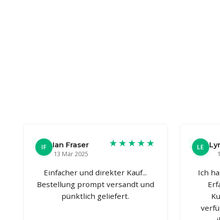
★★★★★
Ian Fraser
Ly
IF
LE
13 Mär 2025
1
Einfacher und direkter Kauf...
Ich h
Bestellung prompt versandt und
Erf
pünktlich geliefert.
Ku
verfü