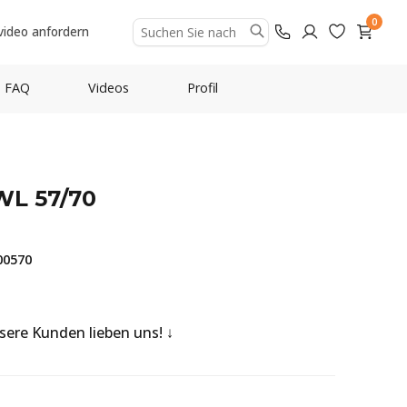
0
video anfordern
FAQ
Videos
Profil
WL 57/70
00570
nsere Kunden lieben uns!