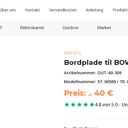
Über uns
Kontakt
Versandkosten
Anleitung
Produkt
f
Elektrokamin
Outdoor
Marken
HÖFATS
Bordplade til BO
Artikelnummer:
OUT-60-309
Modellnummer: 57: 00569 / 70: 
Preis:
40
€
ab
4.8 von 5.0 - U