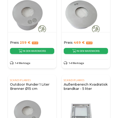
Preis
259
€
Preis
469
€
IN DEN WARENKORB
IN DEN WARENKORB
1-4 Werktage
1-4 Werktage
SCANDIFLAMES
SCANDIFLAMES
Outdoor Runder 1 Liter
Außenbereich Kvadratisk
Brenner Ø15 cm
brandkar - 5 liter