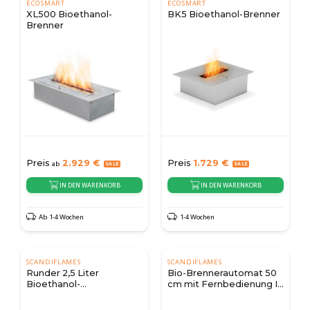
ECOSMART
ECOSMART
XL500 Bioethanol-
BK5 Bioethanol-Brenner
Brenner
Preis
2.929
€
Preis
1.729
€
ab
IN DEN WARENKORB
IN DEN WARENKORB
Ab 1-4 Wochen
1-4 Wochen
SCANDIFLAMES
SCANDIFLAMES
Runder 2,5 Liter
Bio-Brennerautomat 50
Bioethanol-
cm mit Fernbedienung I
Kaminbrenner für
Hier kaufen
draußen Ø22 cm