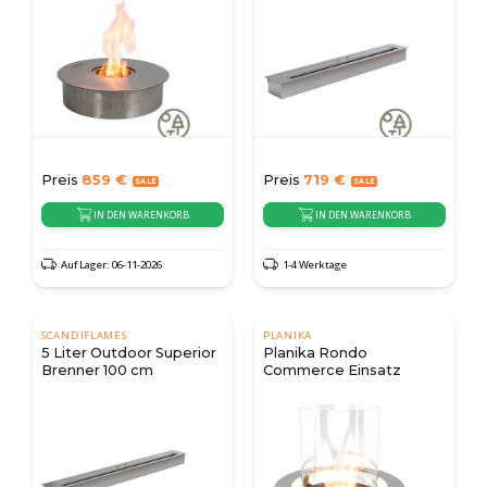
Preis
859
€
Preis
719
€
IN DEN WARENKORB
IN DEN WARENKORB
Auf Lager: 06-11-2026
1-4 Werktage
SCANDIFLAMES
PLANIKA
5 Liter Outdoor Superior
Planika Rondo
Brenner 100 cm
Commerce Einsatz