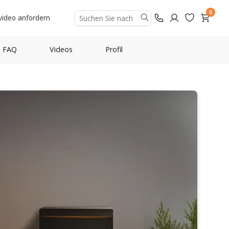
0
video anfordern
FAQ
Videos
Profil