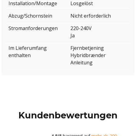
Installation/Montage
Losgelöst
Abzug/Schornstein
Nicht erforderlich
Stromanforderungen
220-240V
Ja
Im Lieferumfang
Fjernbetjening
enthalten
Hybridbrænder
Anleitung
Kundenbewertungen
4.8/5
basierend auf
mehr als 200