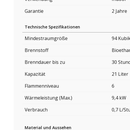
Garantie
2 Jahre
Technische Spezifikationen
Mindestraumgröße
94 Kubi
Brennstoff
Bioetha
Brenndauer bis zu
30 Stun
Kapazität
21 Liter
Flammenniveau
6
Wärmeleistung (Max.)
9,4 kW
Verbrauch
0,7 L/S
Material und Aussehen