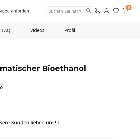
0
video anfordern
FAQ
Videos
Profil
omatischer Bioethanol
90
nsere Kunden lieben uns!