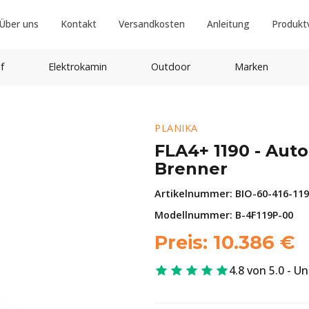
Über uns
Kontakt
Versandkosten
Anleitung
Produkt
f
Elektrokamin
Outdoor
Marken
PLANIKA
FLA4+ 1190 - Aut
Brenner
Artikelnummer:
BIO-60-416-11
Modellnummer: B-4F119P-00
Preis:
10.386
€
4.8 von 5.0 - U