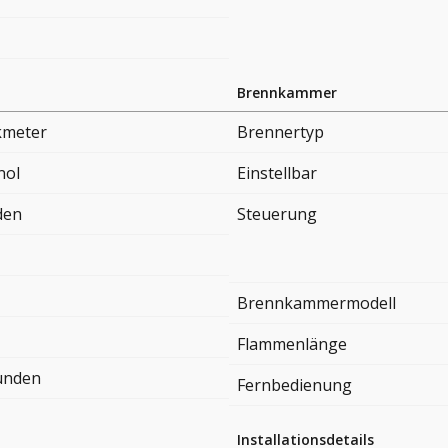
Brennkammer
kmeter
Brennertyp
nol
Einstellbar
den
Steuerung
Brennkammermodell
Flammenlänge
tunden
Fernbedienung
Installationsdetails