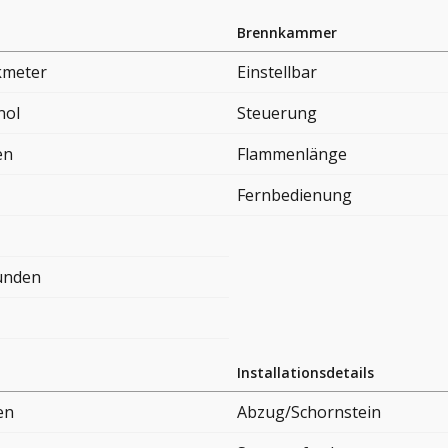
Brennkammer
kmeter
Einstellbar
nol
Steuerung
en
Flammenlänge
Fernbedienung
tunden
Installationsdetails
en
Abzug/Schornstein