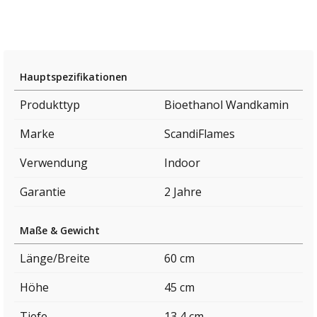
Hauptspezifikationen
Produkttyp
Bioethanol Wandkamin
Marke
ScandiFlames
Verwendung
Indoor
Garantie
2 Jahre
Maße & Gewicht
Länge/Breite
60 cm
Höhe
45 cm
Tiefe
13,4 cm