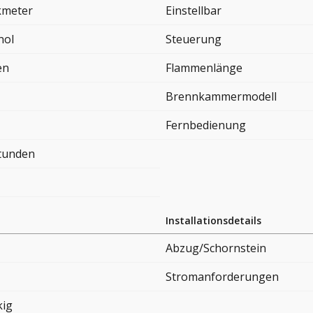
kmeter
Einstellbar
nol
Steuerung
en
Flammenlänge
Brennkammermodell
Fernbedienung
Stunden
Installationsdetails
Abzug/Schornstein
Stromanforderungen
kig