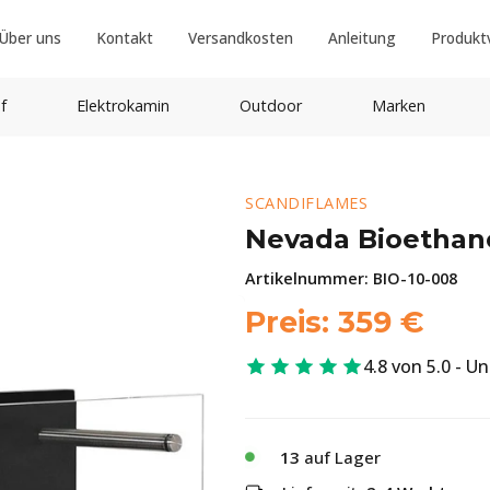
Über uns
Kontakt
Versandkosten
Anleitung
Produkt
f
Elektrokamin
Outdoor
Marken
SCANDIFLAMES
Nevada Bioetha
Artikelnummer:
BIO-10-008
Preis:
359
€
4.8 von 5.0 - U
13
auf Lager