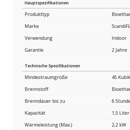
Hauptspezifikationen
Produkttyp
Bioetha
Marke
ScandiF
Verwendung
Indoor
Garantie
2 Jahre
Technische Spezifikationen
Mindestraumgröße
45 Kubi
Brennstoff
Bioetha
Brenndauer bis zu
6 Stund
Kapazität
1,5 Liter
Wärmeleistung (Max.)
2,2 kW