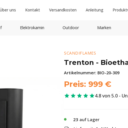
Über uns
Kontakt
Versandkosten
Anleitung
Produkt
f
Elektrokamin
Outdoor
Marken
SCANDIFLAMES
Trenton - Bioeth
Artikelnummer:
BIO-20-309
Preis:
999
€
4.8 von 5.0 - U
23
auf Lager