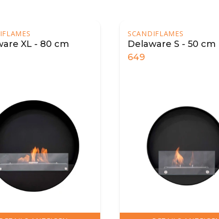
DIFLAMES
ware S - 50 cm
929