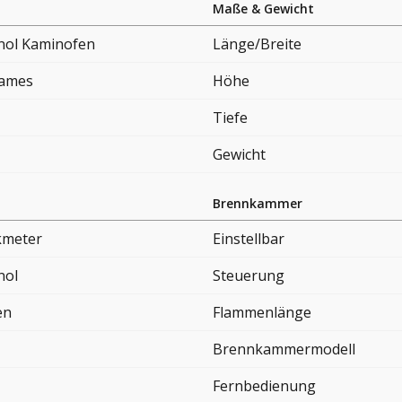
Maße & Gewicht
nol Kaminofen
Länge/Breite
lames
Höhe
Tiefe
Gewicht
Brennkammer
kmeter
Einstellbar
nol
Steuerung
en
Flammenlänge
Brennkammermodell
Fernbedienung