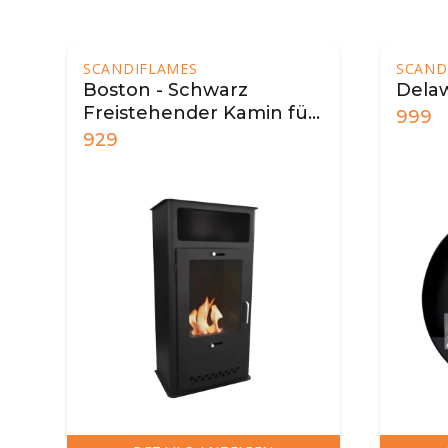
SCANDIFLAMES
SCAN
Delaware XL - 80 cm
Dela
r
999
649