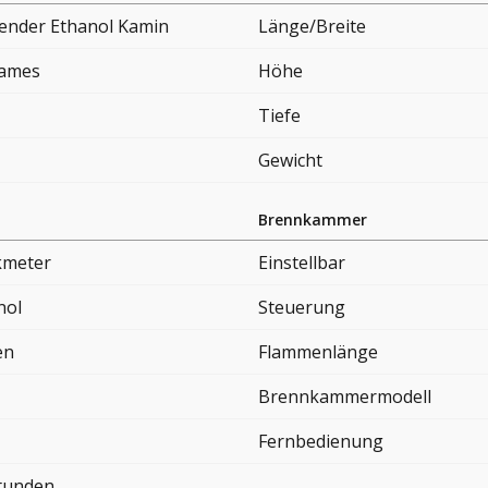
hender Ethanol Kamin
Länge/Breite
lames
Höhe
Tiefe
Gewicht
Brennkammer
kmeter
Einstellbar
nol
Steuerung
en
Flammenlänge
Brennkammermodell
Fernbedienung
Stunden