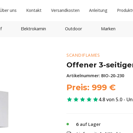
Über uns
Kontakt
Versandkosten
Anleitung
Produkt
f
Elektrokamin
Outdoor
Marken
SCANDIFLAMES
Offener 3-seitig
Artikelnummer:
BIO-20-230
Preis:
999
€
4.8 von 5.0 - U
6
auf Lager