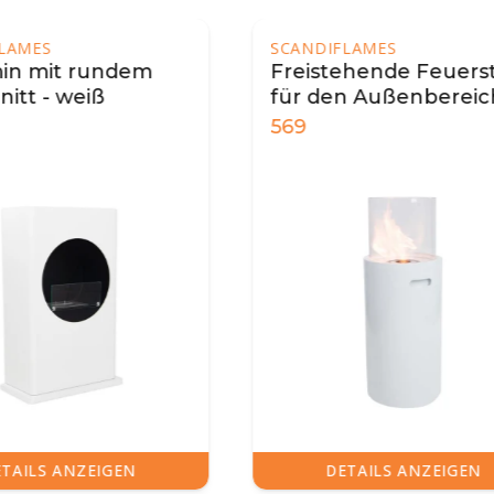
IFLAMES
tehende Feuerstelle
en Außenbereich -
1.289
DETAILS ANZEIGEN
DETAILS ANZEIGE