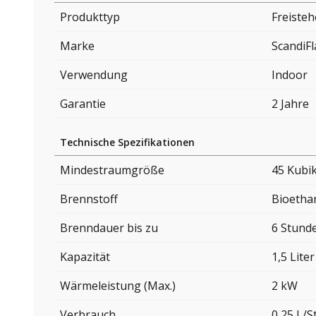
Produkttyp
Freiste
Marke
ScandiF
Verwendung
Indoor
Garantie
2 Jahre
Technische Spezifikationen
Mindestraumgröße
45 Kubi
Brennstoff
Bioetha
Brenndauer bis zu
6 Stund
Kapazität
1,5 Liter
Wärmeleistung (Max.)
2 kW
Verbrauch
0,25 L/