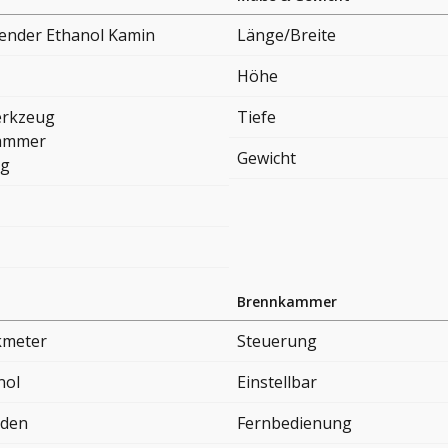
hender Ethanol Kamin
Länge/Breite
Höhe
erkzeug
Tiefe
ammer
Gewicht
ng
Brennkammer
kmeter
Steuerung
nol
Einstellbar
nden
Fernbedienung