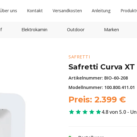
Über uns
Kontakt
Versandkosten
Anleitung
Produkt
f
Elektrokamin
Outdoor
Marken
SAFRETTI
Safretti Curva XT
Artikelnummer:
BIO-60-208
Modellnummer: 100.800.411.01
Preis:
2.399
€
4.8 von 5.0 - U