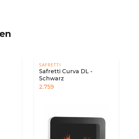
ren
SAFRETTI
Safretti Curva DL -
Schwarz
2.759
2.759