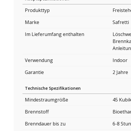
Produkttyp
Freiste
Marke
Safretti
Im Lieferumfang enthalten
Löschw
Brennk
Anleitu
Verwendung
Indoor
Garantie
2 Jahre
Technische Spezifikationen
Mindestraumgröße
45 Kubi
Brennstoff
Bioetha
Brenndauer bis zu
6-8 Stu