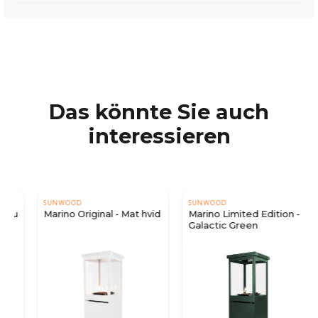
Das könnte Sie auch
interessieren
SUNWOOD
SUNWOOD
u
Marino Original - Mat hvid
Marino Limited Edition -
Galactic Green