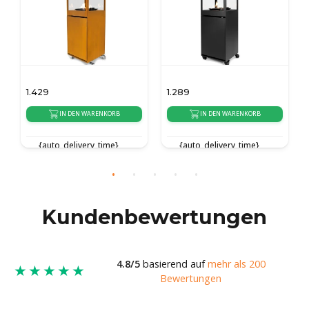
1.289
1.289
NKORB
IN DEN WARENKORB
IN DEN WARENKORB
time}
{auto_delivery_time}
{auto_delivery_time}
Kundenbewertungen
4.8/5
basierend auf
mehr als 200
★★★★★
Bewertungen