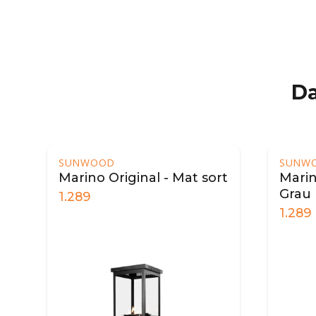
Da
SUNWOOD
SUN
ort
Marino Original - Mat
Mari
Grau
hvid
1.289
1.28