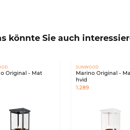
s könnte Sie auch interessie
WOOD
no Original - Mat
9
839