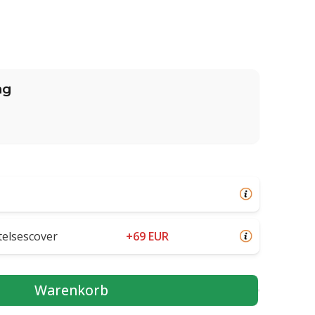
ng
elsescover
+69 EUR
Warenkorb