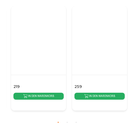
SCANDIFLAMES
SCANDIFLAMES
1,5 Liter Premium
Runder 2,5 Liter
Bioethanol Brenner- 26
Bioethanol-
cm
Kaminbrenner für
draußen Ø22 cm
219
259
IN DEN WARENKORB
IN DEN WARENKORB
{auto_delivery_time}
{auto_delivery_time}