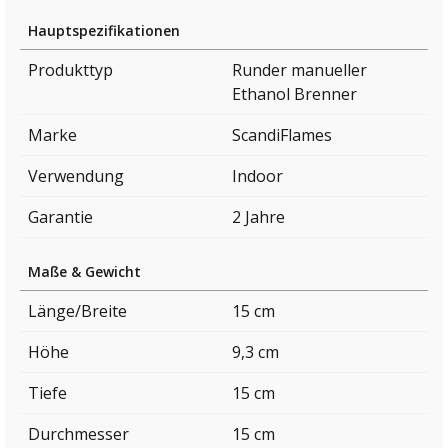
Hauptspezifikationen
Produkttyp
Runder manueller
Ethanol Brenner
Marke
ScandiFlames
Verwendung
Indoor
Garantie
2 Jahre
Maße & Gewicht
Länge/Breite
15 cm
Höhe
9,3 cm
Tiefe
15 cm
Durchmesser
15 cm