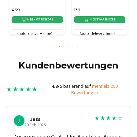
139
169
KORB
IN DEN WARENKORB
IN DEN WARENKORB
ime}
{auto_delivery_time}
{auto_delivery_time}
Kundenbewertungen
4.8/5
basierend auf
mehr als 200
★★★★★
Bewertungen
★★★★☆
Jess
J
20 Feb 2025
Ausgezeichnete Qualität für Bioethanol-Brenner.