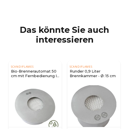
Das könnte Sie auch
interessieren
SCANDIFLAMES
SCANDIFLAMES
mat 50
Runder 0,9 Liter
Runde Brennkammer 2
enung I
Brennkammer - Ø: 15 cm
Liter - Ø: 19 cm