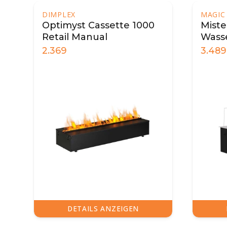
MAGIC FIRE
MAGIC
Mistero 500
Mist
Wasserdampf-Kamin
Was
3.489
5.59
DETAILS ANZEIGEN