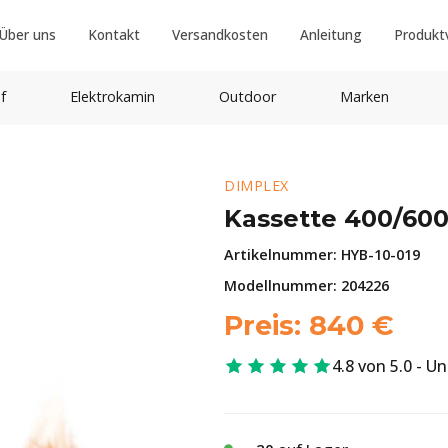
Über uns
Kontakt
Versandkosten
Anleitung
Produkt
f
Elektrokamin
Outdoor
Marken
DIMPLEX
Kassette 400/60
Artikelnummer:
HYB-10-019
Modellnummer: 204226
Preis:
840
€
4.8 von 5.0 - U