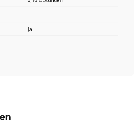
0,16 L/Stunden
Ja
ren