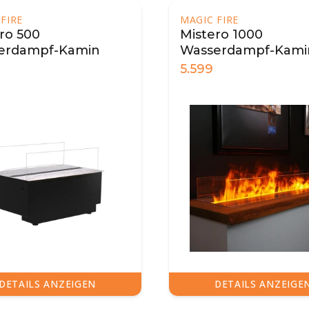
 FIRE
ero 1000
serdampf-Kamin
840
9
DETAILS ANZEIGEN
DETAILS ANZEIG