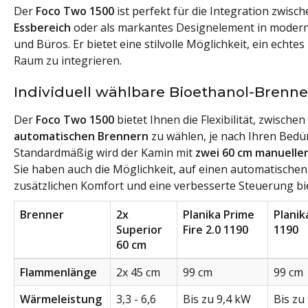
Der
Foco Two 1500
ist perfekt für die Integration zwisc
Essbereich
oder als markantes Designelement in modern
und Büros. Er bietet eine stilvolle Möglichkeit, ein echte
Raum zu integrieren.
Individuell wählbare Bioethanol-Brenne
Der
Foco Two 1500
bietet Ihnen die Flexibilität, zwischen
automatischen Brennern
zu wählen, je nach Ihren Bedü
Standardmäßig wird der Kamin mit
zwei 60 cm manuelle
Sie haben auch die Möglichkeit, auf einen automatische
zusätzlichen Komfort und eine verbesserte Steuerung bie
Brenner
2x
Planika Prime
Planik
Superior
Fire 2.0 1190
1190
60 cm
Flammenlänge
2x 45 cm
99 cm
99 cm
Wärmeleistung
3,3 - 6,6
Bis zu 9,4 kW
Bis zu