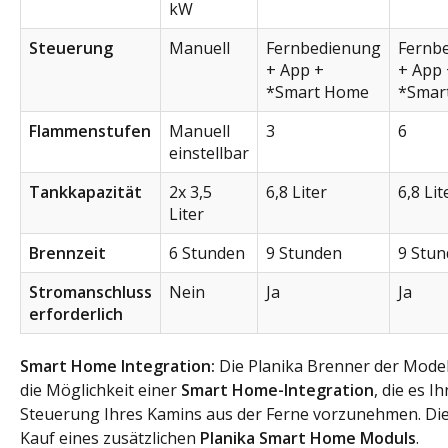
kW
Steuerung
Manuell
Fernbedienung
Fernb
+ App +
+ App 
*Smart Home
*Smar
Flammenstufen
Manuell
3
6
einstellbar
Tankkapazität
2x 3,5
6,8 Liter
6,8 Lit
Liter
Brennzeit
6 Stunden
9 Stunden
9 Stu
Stromanschluss
Nein
Ja
Ja
erforderlich
Smart Home Integration:
Die Planika Brenner der Model
die Möglichkeit einer
Smart Home-Integration
, die es I
Steuerung Ihres Kamins aus der Ferne vorzunehmen. Die
Kauf eines zusätzlichen
Planika Smart Home Moduls
.