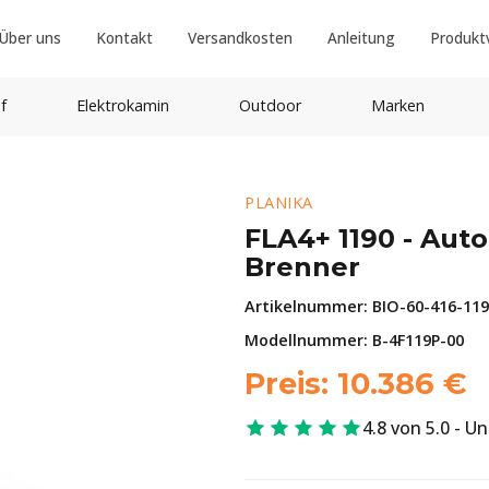
Über uns
Kontakt
Versandkosten
Anleitung
Produkt
f
Elektrokamin
Outdoor
Marken
PLANIKA
FLA4+ 1190 - Aut
Brenner
Artikelnummer:
BIO-60-416-11
Modellnummer: B-4F119P-00
Preis:
10.386
€
4.8 von 5.0 - U