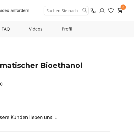
0
video anfordern
FAQ
Videos
Profil
omatischer Bioethanol
90
nsere Kunden lieben uns!