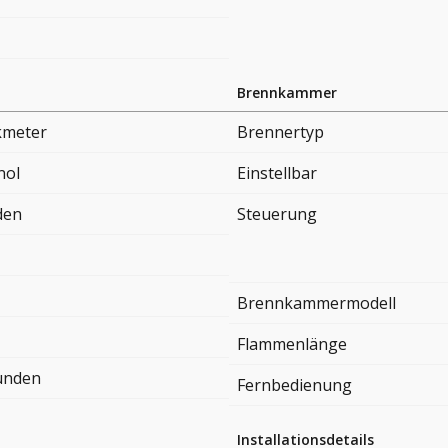
Brennkammer
kmeter
Brennertyp
nol
Einstellbar
den
Steuerung
Brennkammermodell
Flammenlänge
tunden
Fernbedienung
Installationsdetails