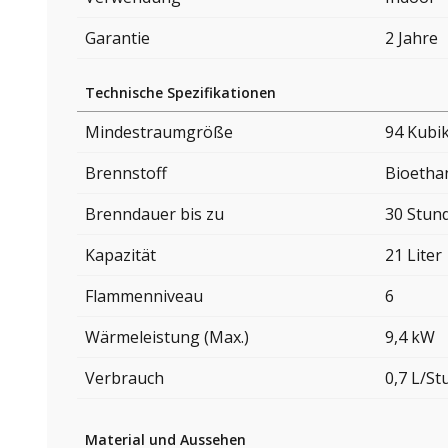
Garantie
2 Jahre
Technische Spezifikationen
Mindestraumgröße
94 Kubi
Brennstoff
Bioetha
Brenndauer bis zu
30 Stun
Kapazität
21 Liter
Flammenniveau
6
Wärmeleistung (Max.)
9,4 kW
Verbrauch
0,7 L/S
Material und Aussehen