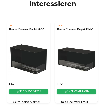
interessieren
FOCO
SCANDIFLAMES
Right 800
Foco Corner Right 1000
Superior 2,5 Liter
Bioethanol
Brennkammer 45 
1.679
359
WARENKORB
IN DEN WARENKORB
IN DEN WARENKOR
ry_time}
{auto_delivery_time}
{auto_delivery_time