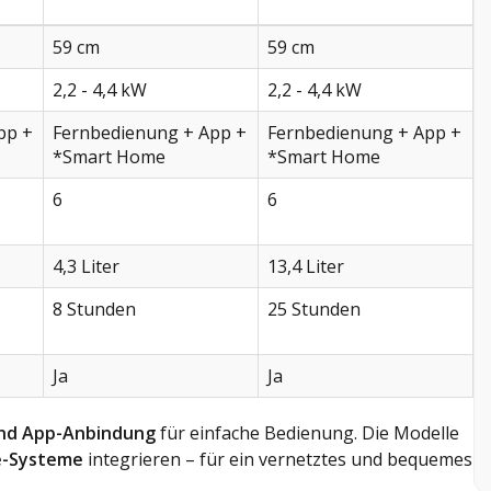
59 cm
59 cm
2,2 - 4,4 kW
2,2 - 4,4 kW
pp +
Fernbedienung + App +
Fernbedienung + App +
*Smart Home
*Smart Home
6
6
4,3 Liter
13,4 Liter
8 Stunden
25 Stunden
Ja
Ja
nd App-Anbindung
für einfache Bedienung. Die Modelle
-Systeme
integrieren – für ein vernetztes und bequemes