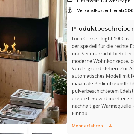
Lieferzeit:
1-4 Werktage
Versandkostenfrei ab 50€
Produktbeschreibu
Foco Corner Right 1000 ist
der speziell für die rechte
und Seitenansicht bietet er 
moderne Wohnkonzepte, be
Vordergrund stehen. Zur Au
automatisches Modell mit 
maximale Bedienfreundlichk
pulverbeschichtetem Edelst
ergänzt. So verbindet er ze
nachhaltiger Wärmequelle 
Einbau.
Mehr erfahren....