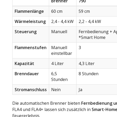
Brenner
790
Flammenlänge
60 cm
59 cm
Wärmeleistung
2,4 - 4,4 kW
2,2 - 4,4 kW
Steuerung
Manuell
Fernbedienung + A
*Smart Home
Flammenstufen
Manuell
3
einstellbar
Kapazität
4 Liter
4,3 Liter
Brenndauer
6,5
8 Stunden
Stunden
Stromanschluss
Nein
Ja
Die automatischen Brenner bieten
Fernbedienung u
FLA4 und FLA4+ lassen sich zusätzlich in
Smart-Home
Feuererlebnis.