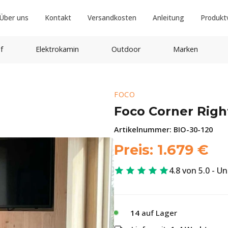
Über uns
Kontakt
Versandkosten
Anleitung
Produkt
f
Elektrokamin
Outdoor
Marken
FOCO
Foco Corner Righ
Artikelnummer:
BIO-30-120
Preis:
1.679
€
4.8 von 5.0 - U
14
auf Lager