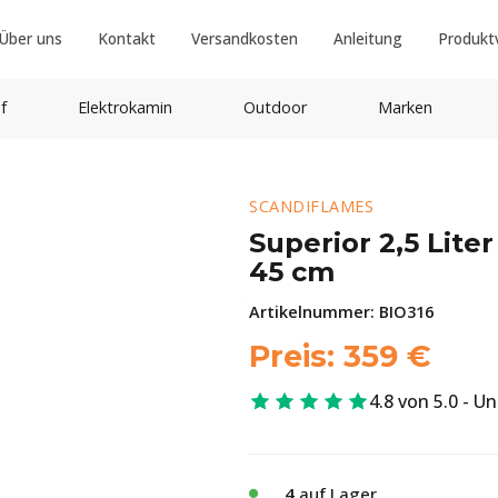
Über uns
Kontakt
Versandkosten
Anleitung
Produkt
f
Elektrokamin
Outdoor
Marken
SCANDIFLAMES
Superior 2,5 Lit
45 cm
Artikelnummer:
BIO316
Preis:
359
€
4.8 von 5.0 - U
4
auf Lager