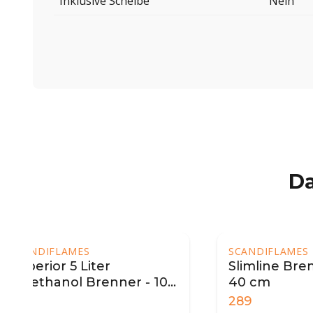
Inklusive Scheibe
Nein
Da
SCANDIFLAMES
SCAND
Slimline Brennkammer -
Slim
0
40 cm
60 c
289
339