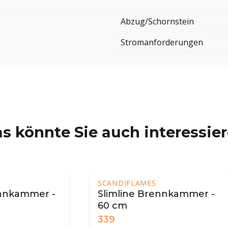
Abzug/Schornstein
Stromanforderungen
s könnte Sie auch interessie
IFLAMES
line Brennkammer -
m
399