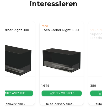
interessieren
FOCO
SCANDIFLAMES
Foco Corner Right 1000
Superior 2,5 Liter
Bioethanol
Brennkammer 45 cm
1.679
359
IN DEN WARENKORB
IN DEN WARENKORB
{auto_delivery_time}
{auto_delivery_time}