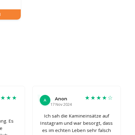
N
★★★★
★★★★☆
Anon
A
17 Nov 2024
Ich sah die Kamineinsätze auf
ng. Es
Instagram und war besorgt, dass
ge
es im echten Leben sehr falsch