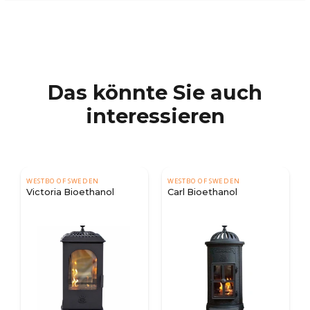
Das könnte Sie auch
interessieren
EN
WESTBO OF SWEDEN
ARADA
hanol
Carl Bioethanol
Hamlet Solution 5
Atlantic Blau –
Freistehender
Bioethanol-Kamin