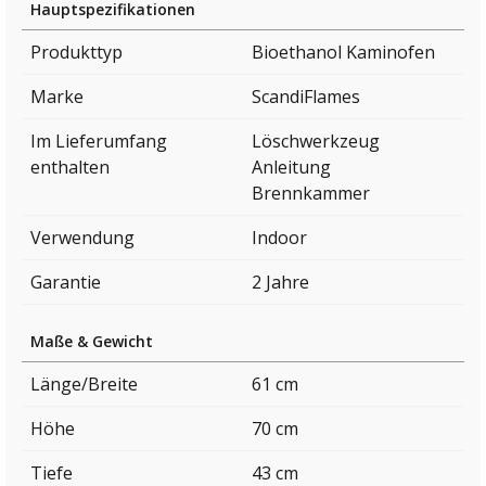
Hauptspezifikationen
Produkttyp
Bioethanol Kaminofen
Marke
ScandiFlames
Im Lieferumfang
Löschwerkzeug
enthalten
Anleitung
Brennkammer
Verwendung
Indoor
Garantie
2 Jahre
Maße & Gewicht
Länge/Breite
61 cm
Höhe
70 cm
Tiefe
43 cm