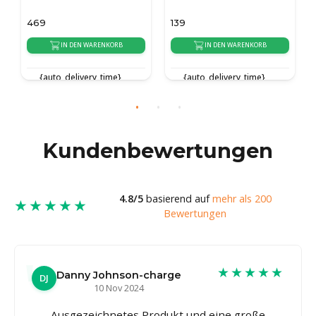
469
139
169
IN DEN WARENKORB
IN DEN WARENKORB
{auto_delivery_time}
{auto_delivery_time}
{
Kundenbewertungen
4.8/5
basierend auf
mehr als 200
★★★★★
Bewertungen
★★★★★
Danny Johnson-charge
DJ
10 Nov 2024
Ausgezeichnetes Produkt und eine große