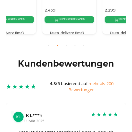
2.439
2.299
IN DEN WARENKORB
IN DEN WARENKORB
{auto_delivery_time}
{auto_delivery_time}
Kundenbewertungen
4.8/5
basierend auf
mehr als 200
★★★★★
Bewertungen
★★★★★
K L****h
KL
11 Mär 2025
Dies ist der erste Bioethanol-Kamin, den ich