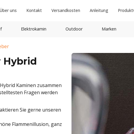
Über uns
Kontakt
Versandkosten
Anleitung
Produkt
f
Elektrokamin
Outdoor
Marken
eber
r Hybrid
en Hybrid Kaminen zusammen
estelltesten Fragen werden
taktieren Sie gerne unseren
chöne Flammenillusion, ganz