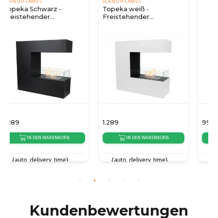
SCANDIFLAMES
SCANDIFLAMES
Topeka weiß -
Offener 3-seitiger Kamin
Freistehender
- Schwarz
Stahlkamin
1.289
999
IN DEN WARENKORB
IN DEN WARENKORB
{auto_delivery_time}
{auto_delivery_time}
Kundenbewertungen