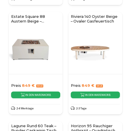
Estate Square 88
Riviera 140 Oyster Beige
Austern Beige –
– Ovaler Gasfeuertisch
Quadratischer Gas-
Feuertisch
Preis
849
€
Preis
849
€
IN DEN WARENKORB
IN DEN WARENKORB
2-4 Werktage
2-3 Tage
Lagune Rund 60 Teak –
Horizon 95 Rauchiger
Runder Gaskamin Tisch
Anthrazit – Quadratischer