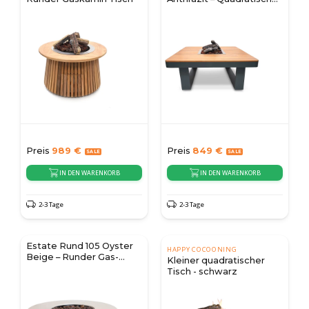
Gaskamin-Tisch
Preis
989
€
Preis
849
€
IN DEN WARENKORB
IN DEN WARENKORB
2-3 Tage
2-3 Tage
Estate Rund 105 Oyster
HAPPY COCOONING
Beige – Runder Gas-
Kleiner quadratischer
Feuertisch
Tisch - schwarz