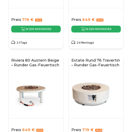
Preis
719
€
Preis
649
€
IN DEN WARENKORB
IN DEN WARENKORB
2-3 Tage
2-4 Werktage
Riviera 80 Austern Beige
Estate Rund 76 Travertin
– Runder Gas-Feuertisch
– Runder Gas-Feuertisch
Preis
649
€
Preis
719
€