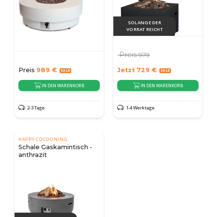
SOLANGE DER
VORRAT REICHT
Preis
979
Preis
989
€
Jetzt
729
€
IN DEN WARENKORB
IN DEN WARENKORB
2-3 Tage
1-4 Werktage
HAPPY COCOONING
Schale Gaskamintisch -
anthrazit