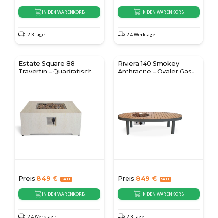
IN DEN WARENKORB
IN DEN WARENKORB
2-3 Tage
2-4 Werktage
Estate Square 88
Riviera 140 Smokey
Travertin – Quadratischer
Anthracite – Ovaler Gas-
Gas-Feuertisch
Feuertisch
Preis
849
€
Preis
849
€
IN DEN WARENKORB
IN DEN WARENKORB
2-4 Werktage
2-3 Tage