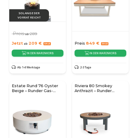
SOLANGE DER
VORRAT REICHT
Preis
289
ab
Jetzt
209
€
Preis
849
€
ab
IN DEN WARENKORB
IN DEN WARENKORB
Ab 1-4 Werktage
2-3 Tage
Estate Rund 76 Oyster
Riviera 80 Smokey
Beige – Runder Gas-
Anthrazit – Runder
Feuertisch
Gaskamin Tisch