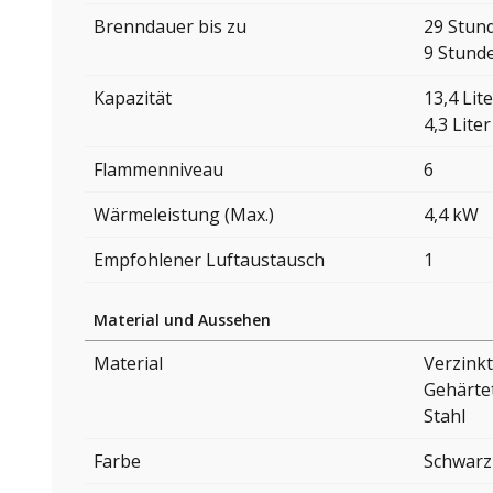
Brenndauer bis zu
29 Stun
9 Stund
Kapazität
13,4 Lite
4,3 Liter
Flammenniveau
6
Wärmeleistung (Max.)
4,4 kW
Empfohlener Luftaustausch
1
Material und Aussehen
Material
Verzinkt
Gehärte
Stahl
Farbe
Schwarz