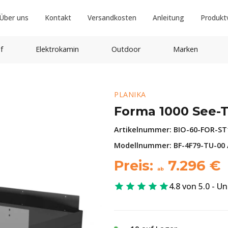
Über uns
Kontakt
Versandkosten
Anleitung
Produkt
f
Elektrokamin
Outdoor
Marken
PLANIKA
Forma 1000 See-
Artikelnummer:
BIO-60-FOR-ST
Modellnummer: BF-4F79-TU-00 
Preis:
7.296
€
ab
4.8 von 5.0 - U