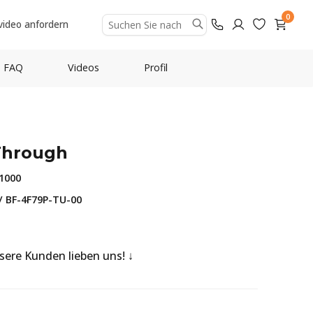
0
video anfordern
FAQ
Videos
Profil
Through
1000
/ BF-4F79P-TU-00
nsere Kunden lieben uns!