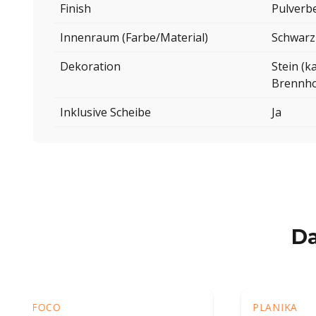
Finish
Pulverb
Innenraum (Farbe/Material)
Schwarz
Dekoration
Stein (k
Brennho
Inklusive Scheibe
Ja
Da
PLANIKA
PLANI