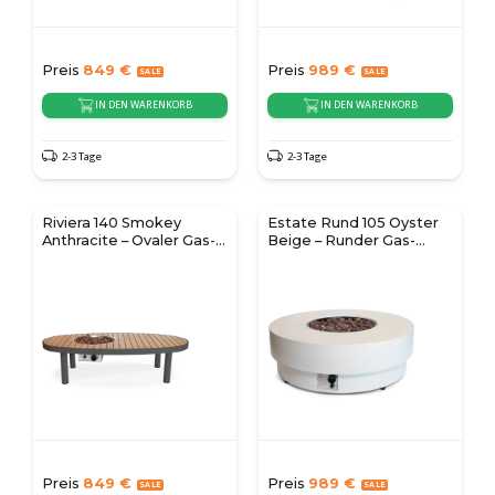
Preis
849
€
Preis
989
€
IN DEN WARENKORB
IN DEN WARENKORB
2-3 Tage
2-3 Tage
Riviera 140 Smokey
Estate Rund 105 Oyster
Anthracite – Ovaler Gas-
Beige – Runder Gas-
Feuertisch
Feuertisch
Preis
849
€
Preis
989
€