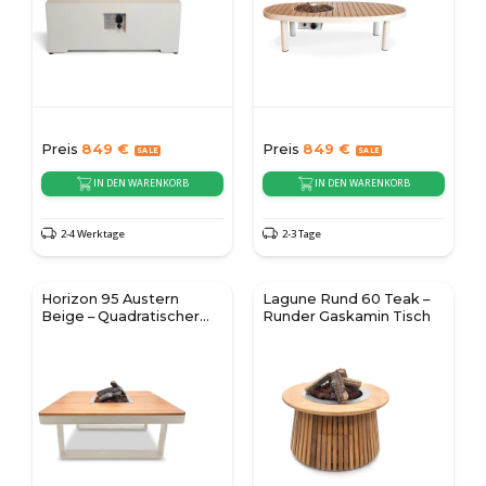
Preis
849
€
Preis
849
€
IN DEN WARENKORB
IN DEN WARENKORB
2-4 Werktage
2-3 Tage
Horizon 95 Austern
Lagune Rund 60 Teak –
Beige – Quadratischer
Runder Gaskamin Tisch
Gas-Feuertisch