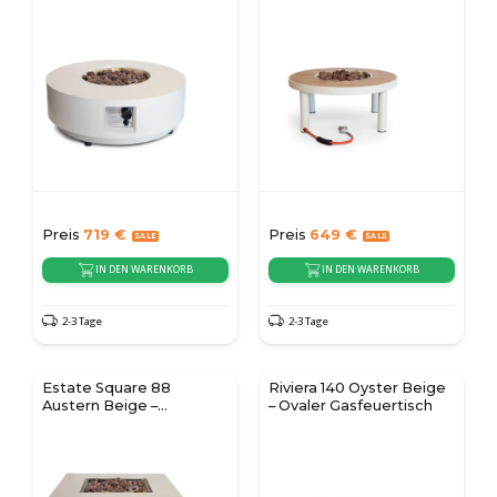
Feuertisch
Preis
719
€
Preis
649
€
IN DEN WARENKORB
IN DEN WARENKORB
2-3 Tage
2-3 Tage
Estate Square 88
Riviera 140 Oyster Beige
Austern Beige –
– Ovaler Gasfeuertisch
Quadratischer Gas-
Feuertisch