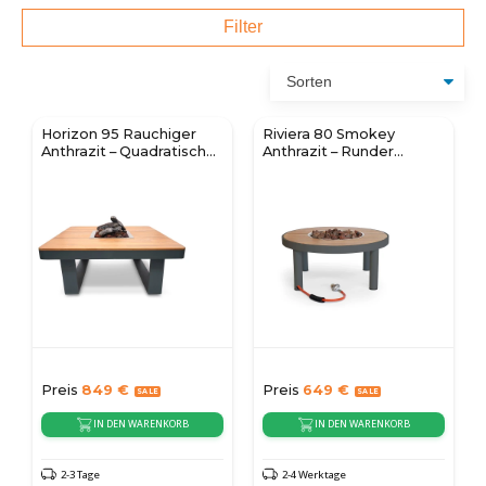
Filter
Horizon 95 Rauchiger
Riviera 80 Smokey
Anthrazit – Quadratischer
Anthrazit – Runder
Gaskamin-Tisch
Gaskamin Tisch
Preis
849
€
Preis
649
€
IN DEN WARENKORB
IN DEN WARENKORB
2-3 Tage
2-4 Werktage