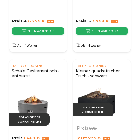
Preis
6.279
€
Preis
3.799
€
ab
ab
IN DEN WARENKORB
IN DEN WARENKORB
Ab 1-4 Wochen
Ab 1-4 Wochen
HAPPY COCOONING
HAPPY COCOONING
Schale Gaskamintisch -
Kleiner quadratischer
anthrazit
Tisch - schwarz
SOLANGE DER
VORRAT REICHT
SOLANGE DER
VORRAT REICHT
Preis
979
Preis
1.469
€
Jetzt
729
€