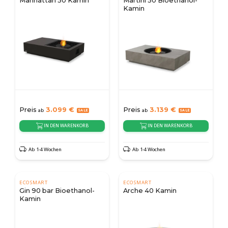
Manhattan 50 Kamin
Martini 50 Bioethanol-
Kamin
Preis
3.099
€
Preis
3.139
€
ab
ab
IN DEN WARENKORB
IN DEN WARENKORB
Ab 1-4 Wochen
Ab 1-4 Wochen
ECOSMART
ECOSMART
Gin 90 bar Bioethanol-
Arche 40 Kamin
Kamin