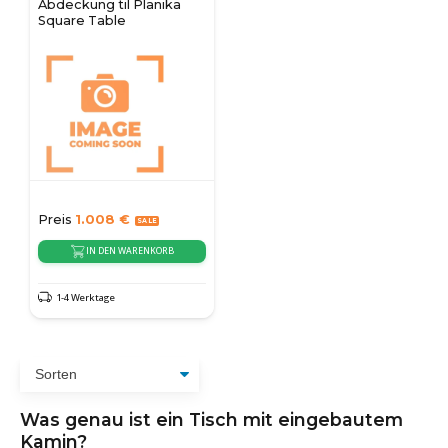
Abdeckung til Planika
Square Table
Preis
1.008
€
IN DEN WARENKORB
1-4 Werktage
Was genau ist ein Tisch mit eingebautem
Kamin?