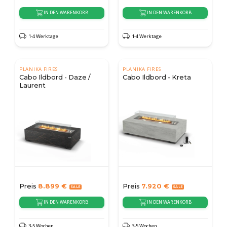
IN DEN WARENKORB
IN DEN WARENKORB
1-4 Werktage
1-4 Werktage
PLANIKA FIRES
PLANIKA FIRES
Cabo Ildbord - Daze /
Cabo Ildbord - Kreta
Laurent
Preis
8.899
€
Preis
7.920
€
IN DEN WARENKORB
IN DEN WARENKORB
3-5 Wochen
3-5 Wochen