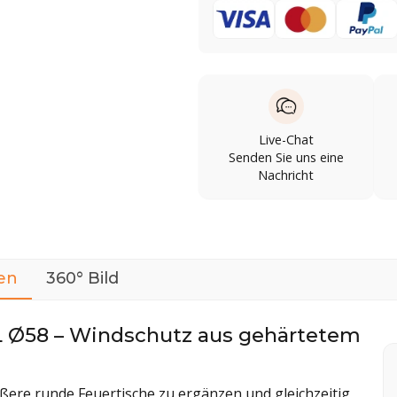
Live-Chat
Senden Sie uns eine
Nachricht
en
360° Bild
L Ø58 – Windschutz aus gehärtetem
ßere runde Feuertische zu ergänzen und gleichzeitig