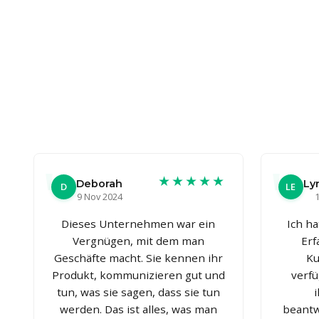
★★★★★
Deborah
Ly
D
LE
9 Nov 2024
1
Dieses Unternehmen war ein
Ich h
Vergnügen, mit dem man
Erf
Geschäfte macht. Sie kennen ihr
Ku
Produkt, kommunizieren gut und
verfü
tun, was sie sagen, dass sie tun
werden. Das ist alles, was man
beantw