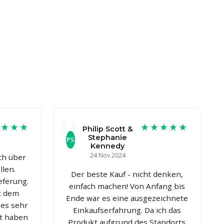
★★★★
★★★★★
Philip Scott &
Stephanie
PS
Kennedy
24 Nov 2024
ch über
llen.
Der beste Kauf - nicht denken,
eferung.
einfach machen! Von Anfang bis
t dem
Ende war es eine ausgezeichnete
 es sehr
Einkaufserfahrung. Da ich das
zt haben
Produkt aufgrund des Standorts