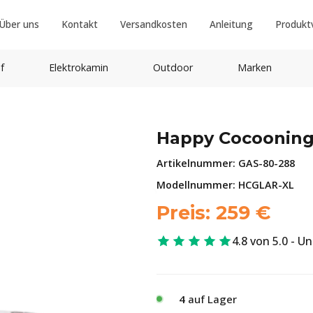
Über uns
Kontakt
Versandkosten
Anleitung
Produkt
f
Elektrokamin
Outdoor
Marken
Happy Cocooning
Artikelnummer:
GAS-80-288
Modellnummer: HCGLAR-XL
Preis:
259
€
4.8 von 5.0 - U
4
auf Lager