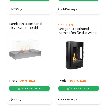
2-3 Tage
1-4 Werktage
Lambeth Bioethanol-
SCANDIFLAMES
Tischkamin - Stahl
Oregon Bioethanol-
Kaminofen für die Wand
Preis
109
€
Preis
1.199
€
IN DEN WARENKORB
IN DEN WARENKORB
2-3 Tage
1-4 Werktage