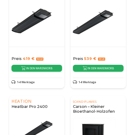
Preis
419
€
Preis
539
€
IN DEN WARENKORB
IN DEN WARENKORB
1-4 Werktage
1-4 Werktage
HEATION
SCANDIFLAMES
Heatbar Pro 2400
Carson – Kleiner
Bioethanol-Holzofen