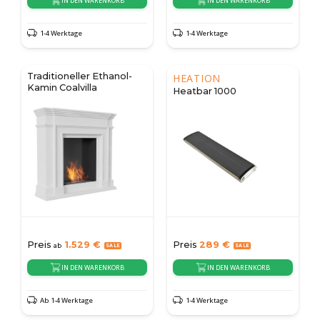
IN DEN WARENKORB
IN DEN WARENKORB
1-4 Werktage
1-4 Werktage
Traditioneller Ethanol-
HEATION
Kamin Coalvilla
Heatbar 1000
Preis
1.529
€
Preis
289
€
ab
IN DEN WARENKORB
IN DEN WARENKORB
Ab 1-4 Werktage
1-4 Werktage