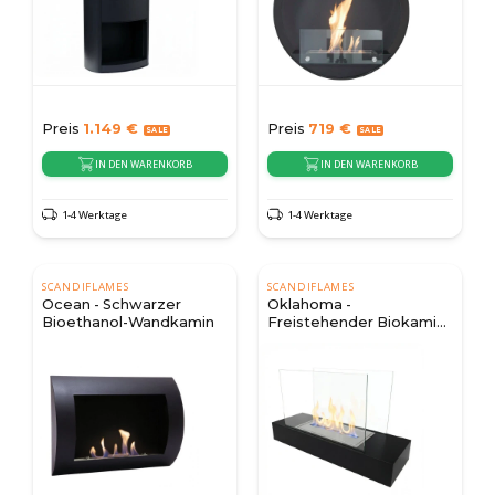
Preis
1.149
€
Preis
719
€
IN DEN WARENKORB
IN DEN WARENKORB
1-4 Werktage
1-4 Werktage
SCANDIFLAMES
SCANDIFLAMES
Ocean - Schwarzer
Oklahoma -
Bioethanol-Wandkamin
Freistehender Biokamin
- schwarz