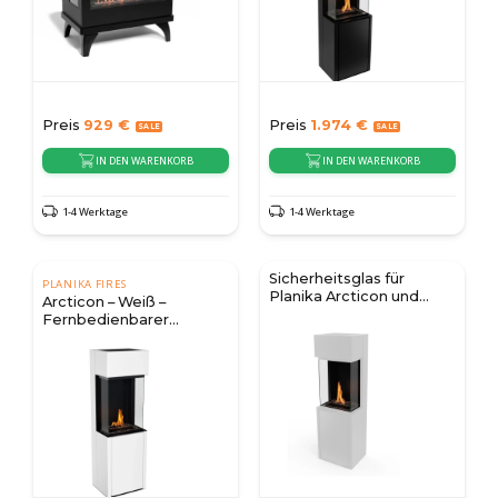
Preis
929
€
Preis
1.974
€
IN DEN WARENKORB
IN DEN WARENKORB
1-4 Werktage
1-4 Werktage
Sicherheitsglas für
PLANIKA FIRES
Planika Arcticon und
Arcticon – Weiß –
Polaris
Fernbedienbarer
Bioethanol-Kamin