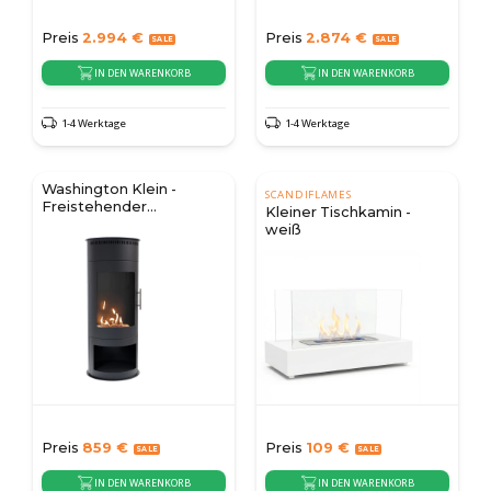
Preis
2.994
€
Preis
2.874
€
IN DEN WARENKORB
IN DEN WARENKORB
1-4 Werktage
1-4 Werktage
Washington Klein -
SCANDIFLAMES
Freistehender
Kleiner Tischkamin -
Bioethanol-Ofen
weiß
Preis
859
€
Preis
109
€
IN DEN WARENKORB
IN DEN WARENKORB