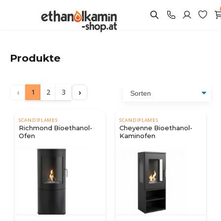
Produkte
‹
›
1
2
3
SCANDIFLAMES
SCANDIFLAMES
Richmond Bioethanol-
Cheyenne Bioethanol-
Ofen
Kaminofen