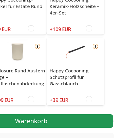
kel für Estate Rund
Keramik-Holzscheite –
5
4er-Set
 EUR
+109 EUR
losure Rund Austern
Happy Cocooning
ge –
Schutzprofil für
flaschenabdeckung
Gasschlauch
9 EUR
+39 EUR
Warenkorb