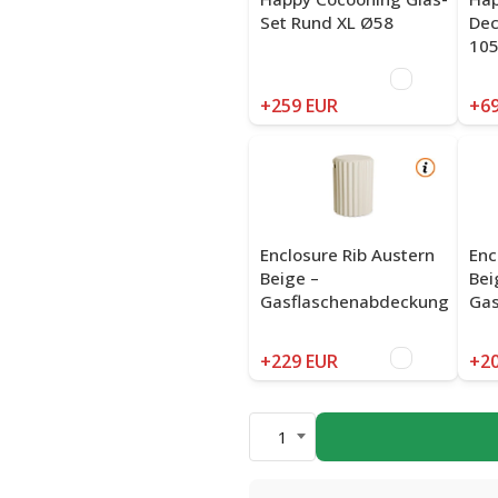
Set Rund XL Ø58
Dec
10
+259 EUR
+69
Enclosure Rib Austern
Enc
Beige –
Bei
Gasflaschenabdeckung
Gas
+229 EUR
+20
1