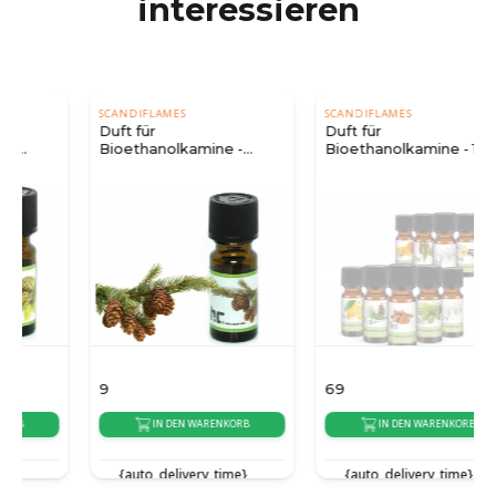
interessieren
SCANDIFLAMES
SCANDIFLAMES
Duft für
Duft für
Bioethanolkamine -
Bioethanolkamine - 10er-
Fichte 10 ml.
Pack
9
69
IN DEN WARENKORB
IN DEN WARENKORB
{auto_delivery_time}
{auto_delivery_time}