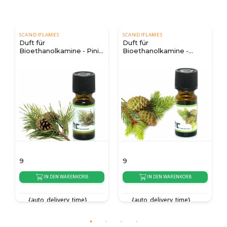
SCANDIFLAMES
SCANDIFLAMES
Duft für
Duft für
Bioethanolkamine - Pinie
Bioethanolkamine -
10 ml.
Nadelbaum 10 ml.
9
9
IN DEN WARENKORB
IN DEN WARENKORB
{auto_delivery_time}
{auto_delivery_time}