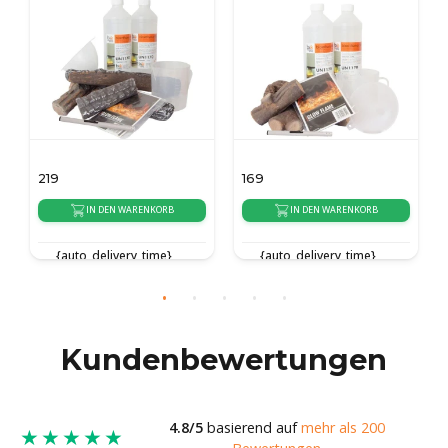
169
139
KORB
IN DEN WARENKORB
IN DEN WARENKORB
ime}
{auto_delivery_time}
{auto_delivery_time}
Kundenbewertungen
4.8/5
basierend auf
mehr als 200
★★★★★