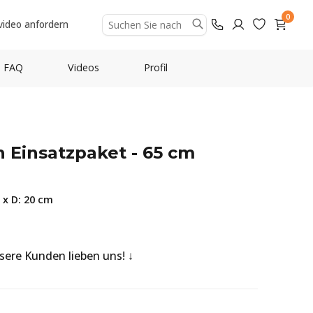
0
video anfordern
FAQ
Videos
Profil
 Einsatzpaket - 65 cm
 x D: 20 cm
nsere Kunden lieben uns!