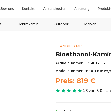
Über uns
Kontakt
Versandkosten
Anleitung
Produkt
f
Elektrokamin
Outdoor
Marken
SCANDIFLAMES
Bioethanol-Kamin
Artikelnummer:
BIO-KIT-007
Modellnummer: H: 10,3 x B: 65,5
Preis:
819
€
4.8 von 5.0 - U