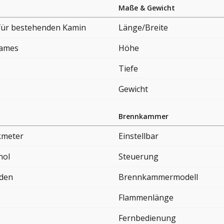
Maße & Gewicht
 für bestehenden Kamin
Länge/Breite
lames
Höhe
Tiefe
Gewicht
Brennkammer
kmeter
Einstellbar
nol
Steuerung
nden
Brennkammermodell
Flammenlänge
Fernbedienung