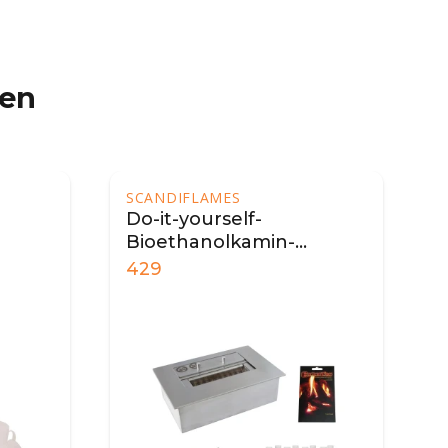
ren
SCANDIFLAMES
Bioethanol-Kamineinsatz
in-
- 65 cm
539