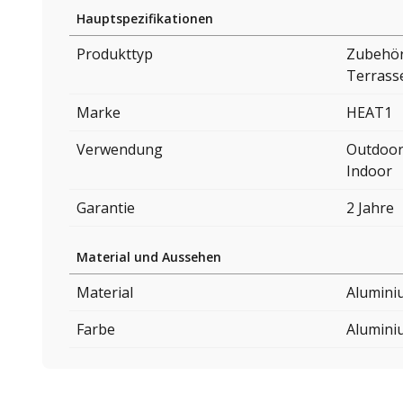
Hauptspezifikationen
Produkttyp
Zubehör 
Terrass
Marke
HEAT1
Verwendung
Outdoo
Indoor
Garantie
2 Jahre
Material und Aussehen
Material
Alumini
Farbe
Alumini